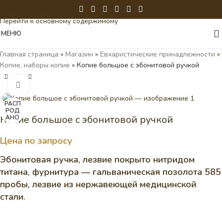
Перейти к навигации
Перейти к основному содержимому
МЕНЮ
Главная страница
»
Магазин
»
Евхаристические принадлежности
»
Копие, наборы копие
»
Копие большое с эбонитовой ручкой
Нажмите, чтобы увеличить
РАСП
РОД
Копие большое с эбонитовой ручкой
АНО
Цена по запросу
Эбонитовая ручка, лезвие покрыто нитридом
титана, фурнитура — гальваническая позолота 585
пробы, лезвие из нержавеющей медицинской
стали.