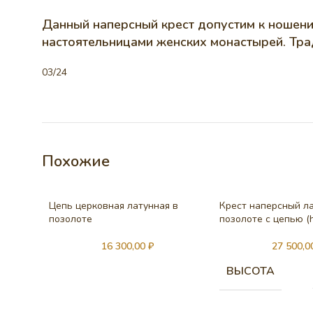
Данный наперсный крест допустим к ношени
настоятельницами женских монастырей. Тра
03/24
Похожие
Цепь церковная латунная в
Крест наперсный л
позолоте
позолоте с цепью (h
16 300,00
₽
27 500,
ВЫСОТА