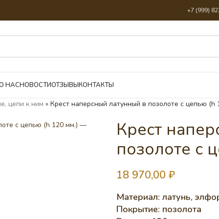
+7 (999) 8
О НАС
НОВОСТИ
ОТЗЫВЫ
КОНТАКТЫ
е, цепи к ним
»
Крест наперсный латунный в позолоте с цепью (h 1
Крест напер
позолоте с ц
18 970,00
₽
Материал: латунь, элфо
Покрытие: позолота