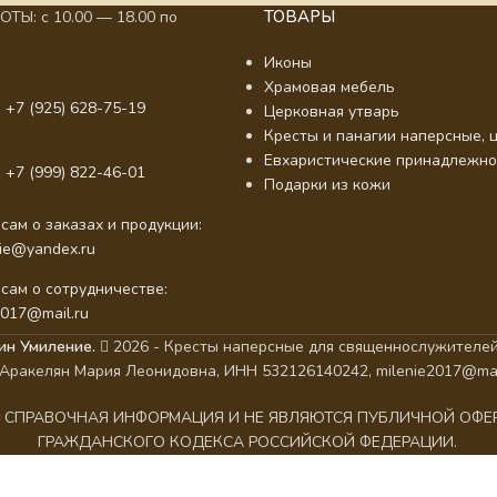
ТОВАРЫ
ТЫ: с 10.00 — 18.00 по
Иконы
Храмовая мебель
 +7 (925) 628-75-19
Церковная утварь
Кресты и панагии наперсные, ц
Евхаристические принадлежно
 +7 (999) 822-46-01
Подарки из кожи
сам о заказах и продукции:
nie@yandex.ru
сам о сотрудничестве:
2017@mail.ru
ин Умиление.
2026 - Кресты наперсные для священнослужителей
Аракелян Мария Леонидовна, ИНН 532126140242, milenie2017@mai
АК СПРАВОЧНАЯ ИНФОРМАЦИЯ И НЕ ЯВЛЯЮТСЯ ПУБЛИЧНОЙ ОФ
ГРАЖДАНСКОГО КОДЕКСА РОССИЙСКОЙ ФЕДЕРАЦИИ.