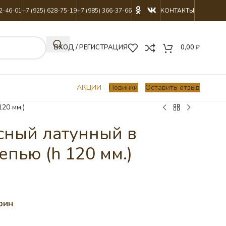
22-46-01
+7 (925) 628-75-19
+7 (985) 366-37-66
КОНТАКТЫ
ВХОД / РЕГИСТРАЦИЯ
0,00
₽
АКЦИИ
Новинки
Оставить отзыв
20 мм.)
сный латунный в
епью (h 120 мм.)
рин