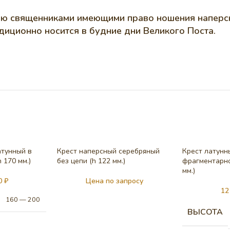
ю священниками имеющими право ношения наперсно
диционно носится в будние дни Великого Поста.
атунный в
Крест наперсный серебряный
Крест латунн
 170 мм.)
без цепи (h 122 мм.)
фрагментарно
мм.)
00
₽
Цена по запросу
12
160 — 200
ВЫСОТА