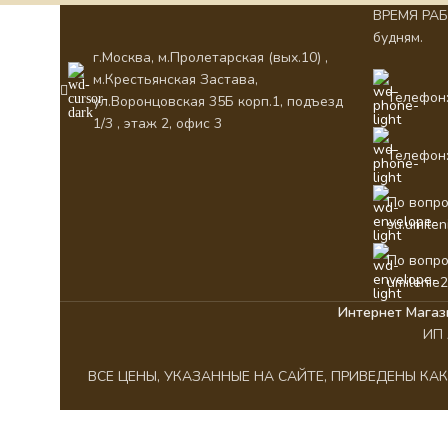
ВРЕМЯ РАБО
будням.
г.Москва, м.Пролетарская (вых.10) ,
м.Крестьянская Застава,
Телефон:
ул.Воронцовская 35Б корп.1, подъезд
1/3 , этаж 2, офис 3
Телефон:
По вопро
su.umile
По вопро
umilenie
Интернет Магаз
ИП 
ВСЕ ЦЕНЫ, УКАЗАННЫЕ НА САЙТЕ, ПРИВЕДЕНЫ К