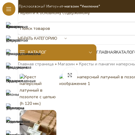
Перейти к навигации
Православный Интернет-магазин "Умиление"
Перейти к основному содержимому
ВЫБРАТЬ КАТЕГОРИЮ
КАТАЛОГ
ГЛАВНАЯ
КАТАЛОГ
Главная страница
»
Магазин
»
Кресты и панагии наперсны
Нажмите, чтобы увеличить