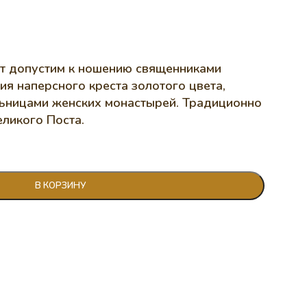
т допустим к ношению священниками
я наперсного креста золотого цвета,
льницами женских монастырей. Традиционно
еликого Поста.
В КОРЗИНУ