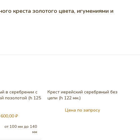
го креста золотого цвета, игумениями и
ый в серебрении с
Крест иерейский серебряный без
й позолотой (h 125
цепи (h 122 мм.)
Цена по запросу
 600,00
₽
от 100 мм до 140
мм