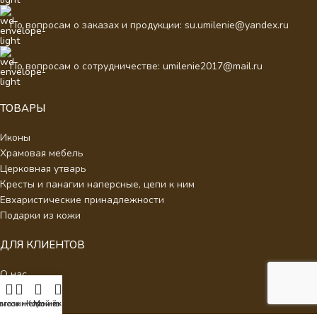
По вопросам о заказах и продукции: su.umilenie@yandex.ru
По вопросам о сотрудничестве: umilenie2017@mail.ru
ТОВАРЫ
Иконы
Храмовая мебель
Церковная утварь
Кресты и панагии наперсные, цепи к ним
Евхаристические принадлежности
Подарки из кожи
ДЛЯ КЛИЕНТОВ
О нас
Отзывы
писок желаний
агазин
Корзина
Мой аккаунт
Новости