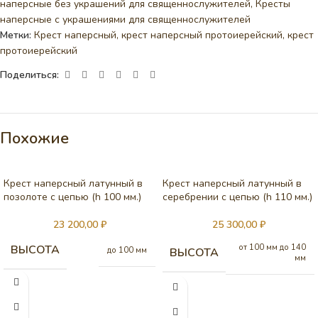
наперсные без украшений для священнослужителей
,
Кресты
наперсные с украшениями для священнослужителей
Метки:
Крест наперсный
,
крест наперсный протоиерейский
,
крест
протоиерейский
Поделиться:
Похожие
Крест наперсный латунный в
Крест наперсный латунный в
позолоте с цепью (h 100 мм.)
серебрении c цепью (h 110 мм.)
23 200,00
₽
25 300,00
₽
ВЫСОТА
от 100 мм до 140
ВЫСОТА
до 100 мм
мм