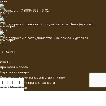
Телефон: +7 (999) 822-46-01
По вопросам о заказах и продукции: su.umilenie@yandex.ru
По вопросам о сотрудничестве: umilenie2017@mail.ru
ТОВАРЫ
Иконы
Храмовая мебель
Церковная утварь
Кресты и панагии наперсные, цепи к ним
Евхаристические принадлежности
агазин
писок желаний
Корзина
Мой аккаунт
Фильтры
Подарки из кожи
ДЛЯ КЛИЕНТОВ