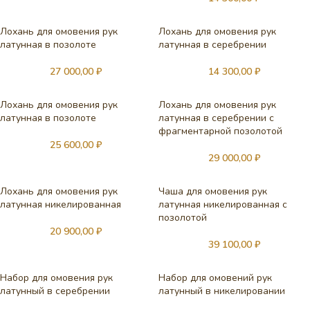
Лохань для омовения рук
Лохань для омовения рук
латунная в позолоте
латунная в серебрении
27 000,00
₽
14 300,00
₽
Лохань для омовения рук
Лохань для омовения рук
латунная в позолоте
латунная в серебрении с
фрагментарной позолотой
25 600,00
₽
29 000,00
₽
Лохань для омовения рук
Чаша для омовения рук
латунная никелированная
латунная никелированная с
позолотой
20 900,00
₽
39 100,00
₽
Набор для омовения рук
Набор для омовений рук
латунный в серебрении
латунный в никелировании