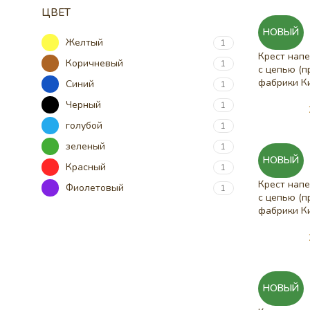
ЦВЕТ
НОВЫЙ
Желтый
1
Крест напе
Коричневый
1
с цепью (п
фабрики К
Синий
1
Черный
1
голубой
1
зеленый
1
НОВЫЙ
Красный
1
Крест напе
Фиолетовый
1
с цепью (п
фабрики К
НОВЫЙ