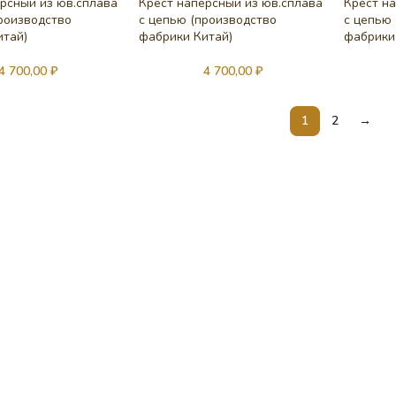
рсный из юв.сплава
Крест наперсный из юв.сплава
Крест н
роизводство
с цепью (производство
с цепью
итай)
фабрики Китай)
фабрики
4 700,00
₽
4 700,00
₽
1
2
→