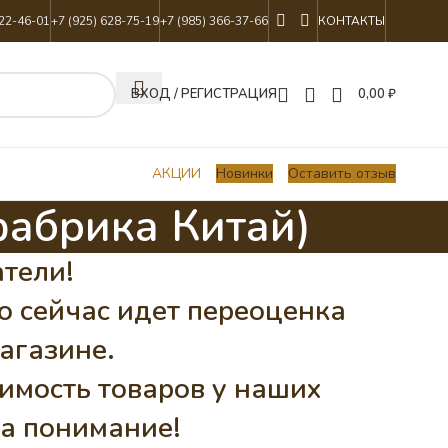
822-46-01
+7 (925) 628-75-19
+7 (985) 366-37-66
КОНТАКТЫ
ВХОД / РЕГИСТРАЦИЯ
0,00
₽
АКЦИИ
Новинки
Оставить отзыв
фабрика Китай)
тели!
о сейчас идет переоценка
агазине.
имость товаров у наших
а понимание!