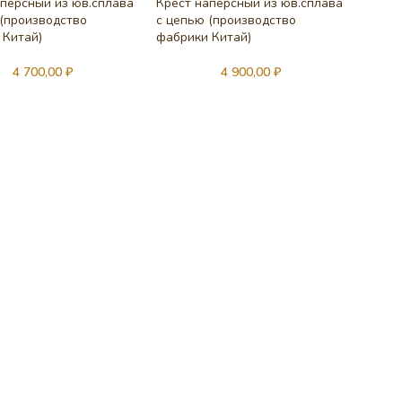
аперсный из юв.сплава
Крест наперсный из юв.сплава
 (производство
с цепью (производство
 Китай)
фабрики Китай)
4 700,00
₽
4 900,00
₽