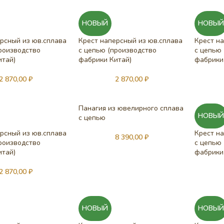
НОВЫЙ
НОВЫ
рсный из юв.сплава
Крест наперсный из юв.сплава
Крест н
роизводство
с цепью (производство
с цепью
итай)
фабрики Китай)
фабрики
2 870,00
₽
2 870,00
₽
Панагия из ювелирного сплава
НОВЫ
с цепью
рсный из юв.сплава
Крест н
8 390,00
₽
роизводство
с цепью
итай)
фабрики
2 870,00
₽
НОВЫЙ
НОВЫ