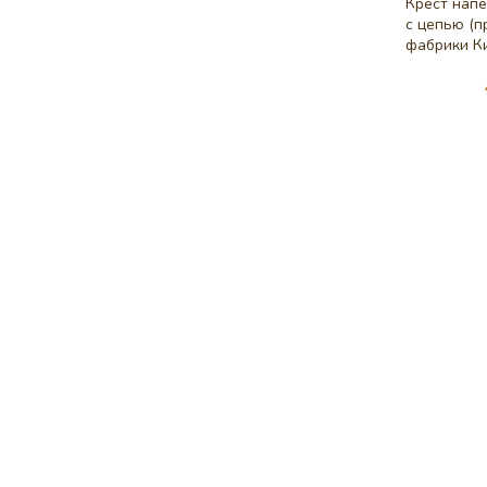
Крест напе
с цепью (п
фабрики К