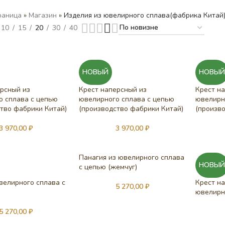
раница
»
Магазин
»
Изделия из ювелирного сплава(фабрика Китай
10
15
20
30
40
НОВЫЙ
НОВЫ
рсный из
Крест наперсный из
Крест н
о сплава с цепью
ювелирного сплава с цепью
ювелирн
тво фабрики Китай)
(производство фабрики Китай)
(произв
3 970,00
₽
3 970,00
₽
Панагия из ювелирного сплава
НОВЫ
с цепью (жемчуг)
велирного сплава с
Крест н
5 270,00
₽
ювелирн
5 270,00
₽