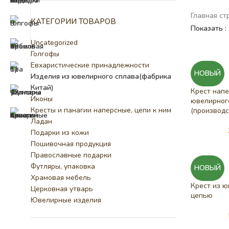
Главная ст
КАТЕГОРИИ ТОВАРОВ
Показать
Uncategorized
Голгофы
Евхаристические принадлежности
НОВЫЙ
Изделия из ювелирного сплава(фабрика
Китай)
Крест напе
Иконы
ювелирног
Кресты и панагии наперсные, цепи к ним
(производс
Ладан
Подарки из кожи
Пошивочная продукция
Православные подарки
Футляры, упаковка
НОВЫЙ
Храмовая мебель
Крест из ю
Церковная утварь
цепью
Ювелирные изделия