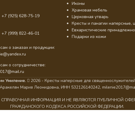
Иконы
Храмовая мебель
 +7 (925) 628-75-19
Церковная утварь
Кресты и панагии наперсные, ц
Евхаристические принадлежно
 +7 (999) 822-46-01
Подарки из кожи
сам о заказах и продукции:
nie@yandex.ru
сам о сотрудничестве:
2017@mail.ru
ин Умиление.
2026 - Кресты наперсные для священнослужителей
Аракелян Мария Леонидовна, ИНН 532126140242, milenie2017@mai
АК СПРАВОЧНАЯ ИНФОРМАЦИЯ И НЕ ЯВЛЯЮТСЯ ПУБЛИЧНОЙ ОФ
ГРАЖДАНСКОГО КОДЕКСА РОССИЙСКОЙ ФЕДЕРАЦИИ.