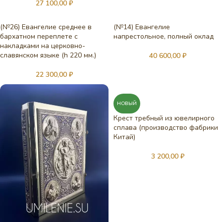
27 100,00
₽
(№26) Евангелие среднее в
(№14) Евангелие
бархатном переплете с
напрестольное, полный оклад
накладками на церковно-
славянском языке (h 220 мм.)
40 600,00
₽
22 300,00
₽
НОВЫЙ
Крест требный из ювелирного
сплава (производство фабрики
Китай)
3 200,00
₽