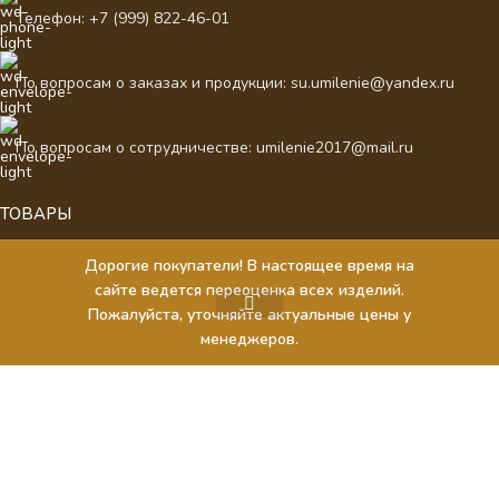
Телефон: +7 (999) 822-46-01
По вопросам о заказах и продукции: su.umilenie@yandex.ru
По вопросам о сотрудничестве: umilenie2017@mail.ru
ТОВАРЫ
Иконы
Дорогие покупатели! В настоящее время на
Храмовая мебель
сайте ведется переоценка всех изделий.
Церковная утварь
Пожалуйста, уточняйте актуальные цены у
Кресты и панагии наперсные, цепи к ним
менеджеров.
агазин
писок желаний
Корзина
Мой аккаунт
Фильтры
Евхаристические принадлежности
Подарки из кожи
ДЛЯ КЛИЕНТОВ
О нас