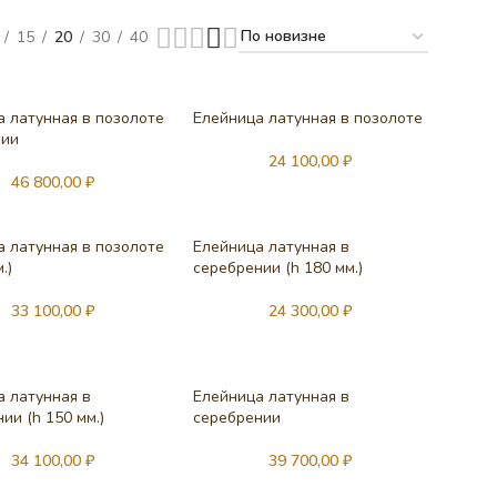
15
20
30
40
а латунная в позолоте
Елейница латунная в позолоте
нии
24 100,00
₽
46 800,00
₽
а латунная в позолоте
Елейница латунная в
.)
серебрении (h 180 мм.)
33 100,00
₽
24 300,00
₽
а латунная в
Елейница латунная в
ии (h 150 мм.)
серебрении
34 100,00
₽
39 700,00
₽