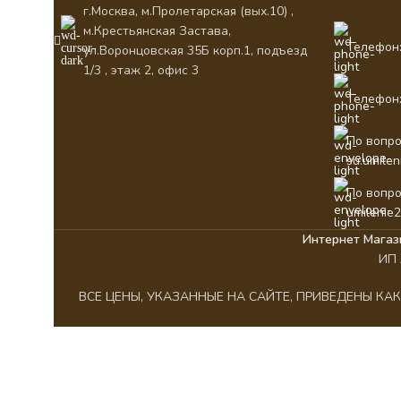
г.Москва, м.Пролетарская (вых.10) ,
м.Крестьянская Застава,
Телефон:
ул.Воронцовская 35Б корп.1, подъезд
1/3 , этаж 2, офис 3
Телефон:
По вопро
su.umile
По вопро
umilenie
Интернет Магаз
ИП 
ВСЕ ЦЕНЫ, УКАЗАННЫЕ НА САЙТЕ, ПРИВЕДЕНЫ К