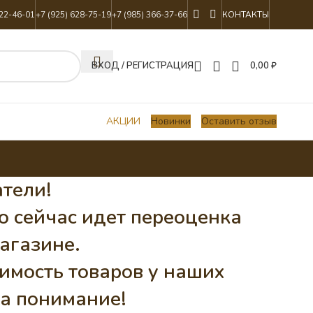
822-46-01
+7 (925) 628-75-19
+7 (985) 366-37-66
КОНТАКТЫ
ВХОД / РЕГИСТРАЦИЯ
0,00
₽
АКЦИИ
Новинки
Оставить отзыв
тели!
о сейчас идет переоценка
агазине.
имость товаров у наших
а понимание!