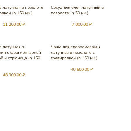
а латунная в позолоте
Сосуд для елея латунный в
овкой (h 150 мм.)
позолоте (h 50 мм.)
11 200,00
₽
7 000,00
₽
а латунная в
Чаша для елеопомазания
нии с фрагментарной
латунная в позолоте с
й и стрючица (h 150
гравировкой (h 150 мм.)
40 500,00
₽
48 300,00
₽