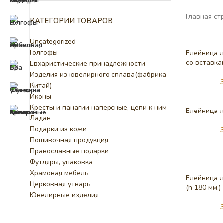
Главная ст
КАТЕГОРИИ ТОВАРОВ
Uncategorized
Голгофы
Елейница л
со вставка
Евхаристические принадлежности
Изделия из ювелирного сплава(фабрика
Китай)
Иконы
Кресты и панагии наперсные, цепи к ним
Елейница л
Ладан
Подарки из кожи
Пошивочная продукция
Православные подарки
Футляры, упаковка
Храмовая мебель
Елейница л
Церковная утварь
(h 180 мм.)
Ювелирные изделия