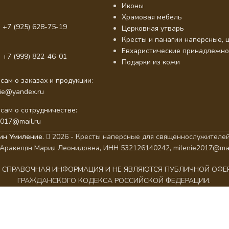
Иконы
Храмовая мебель
 +7 (925) 628-75-19
Церковная утварь
Кресты и панагии наперсные, ц
Евхаристические принадлежно
 +7 (999) 822-46-01
Подарки из кожи
сам о заказах и продукции:
nie@yandex.ru
сам о сотрудничестве:
2017@mail.ru
ин Умиление.
2026 - Кресты наперсные для священнослужителей
Аракелян Мария Леонидовна, ИНН 532126140242, milenie2017@mai
АК СПРАВОЧНАЯ ИНФОРМАЦИЯ И НЕ ЯВЛЯЮТСЯ ПУБЛИЧНОЙ ОФ
ГРАЖДАНСКОГО КОДЕКСА РОССИЙСКОЙ ФЕДЕРАЦИИ.