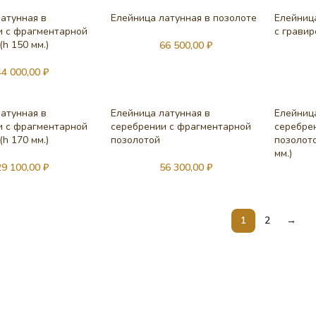
атунная в
Елейница латунная в позолоте
Елейниц
и с фрагментарной
с гравир
(h 150 мм.)
66 500,00
₽
44 000,00
₽
атунная в
Елейница латунная в
Елейниц
и с фрагментарной
серебрении с фрагментарной
серебре
(h 170 мм.)
позолотой
позолото
мм.)
29 100,00
₽
56 300,00
₽
1
2
→