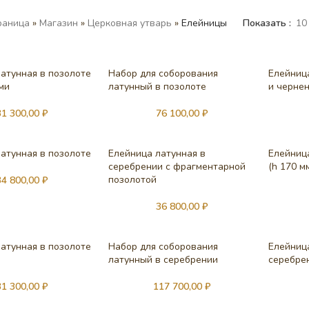
раница
»
Магазин
»
Церковная утварь
»
Елейницы
Показать
10
атунная в позолоте
Набор для соборования
Елейниц
ми
латунный в позолоте
и черне
31 300,00
₽
76 100,00
₽
атунная в позолоте
Елейница латунная в
Елейниц
серебрении с фрагментарной
(h 170 мм
позолотой
34 800,00
₽
36 800,00
₽
атунная в позолоте
Набор для соборования
Елейниц
латунный в серебрении
серебрен
31 300,00
₽
117 700,00
₽