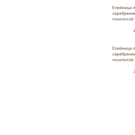
Елейница л
серебрени
позолотой 
Елейница л
серебрени
позолотой 