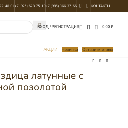
822-46-01
+7 (925) 628-75-19
+7 (985) 366-37-66
КОНТАКТЫ
ВХОД / РЕГИСТРАЦИЯ
0,00
₽
АКЦИИ
Новинки
Оставить отзыв
ездица латунные с
ной позолотой