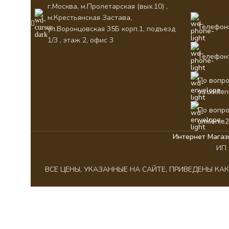
г.Москва, м.Пролетарская (вых.10) ,
м.Крестьянская Застава,
Телефон:
ул.Воронцовская 35Б корп.1, подъезд
1/3 , этаж 2, офис 3
Телефон:
По вопро
su.umile
По вопро
umilenie
Интернет Магаз
ИП 
ВСЕ ЦЕНЫ, УКАЗАННЫЕ НА САЙТЕ, ПРИВЕДЕНЫ К