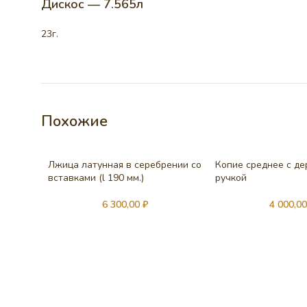
Дискос — 7.565л
23г.
Похожие
Лжица латунная в серебрении со
Копие среднее с д
вставками (l 190 мм.)
ручкой
6 300,00
₽
4 000,0