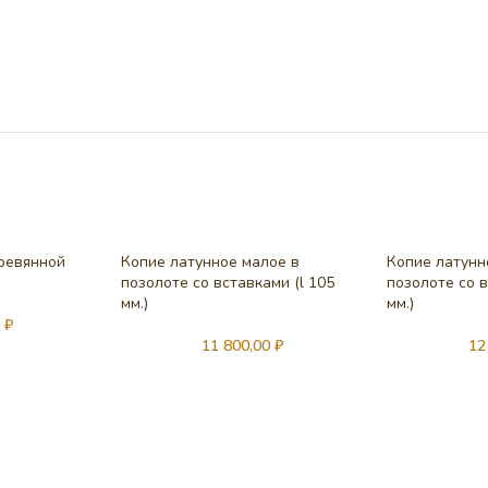
еревянной
Копие латунное малое в
Копие латунн
позолоте со вставками (l 105
позолоте со в
мм.)
мм.)
0
₽
11 800,00
₽
12