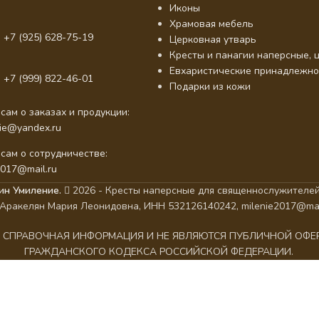
Иконы
Храмовая мебель
 +7 (925) 628-75-19
Церковная утварь
Кресты и панагии наперсные, ц
Евхаристические принадлежно
 +7 (999) 822-46-01
Подарки из кожи
сам о заказах и продукции:
nie@yandex.ru
сам о сотрудничестве:
2017@mail.ru
ин Умиление.
2026 - Кресты наперсные для священнослужителей
Аракелян Мария Леонидовна, ИНН 532126140242, milenie2017@mai
АК СПРАВОЧНАЯ ИНФОРМАЦИЯ И НЕ ЯВЛЯЮТСЯ ПУБЛИЧНОЙ ОФ
ГРАЖДАНСКОГО КОДЕКСА РОССИЙСКОЙ ФЕДЕРАЦИИ.