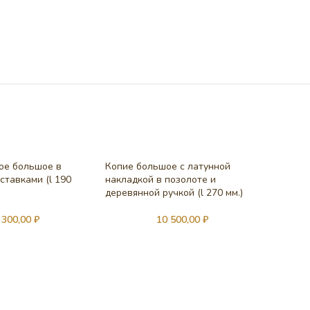
ое большое в
Копие большое с латунной
ставками (l 190
накладкой в позолоте и
РАСП
РОД
деревянной ручкой (l 270 мм.)
АНО
Копие 
 300,00
₽
10 500,00
₽
ручкой (