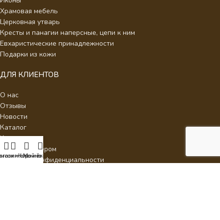
Иконы
Храмовая мебель
Церковная утварь
Кресты и панагии наперсные, цепи к ним
Евхаристические принадлежности
Подарки из кожи
ДЛЯ КЛИЕНТОВ
О нас
Отзывы
Новости
Каталог
Контакты
Стать партнером
писок желаний
агазин
Корзина
Мой аккаунт
Политика конфиденциальности
Интернет Магазин Умиление.
2026 - Кресты наперсные для
священнослужителей с украшениями.
ИП Аракелян Мария Леонидовна, ИНН 532126140242,
milenie2017@mail.ru