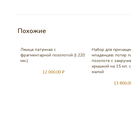
Похожие
Лжица латунная с
Набор для причаще
фрагментарной позолотой (l 220
младенцев: потир л
мм.)
позолоте с закруч
крышкой на 15 мл. 
малой
12 000,00
₽
13 800,