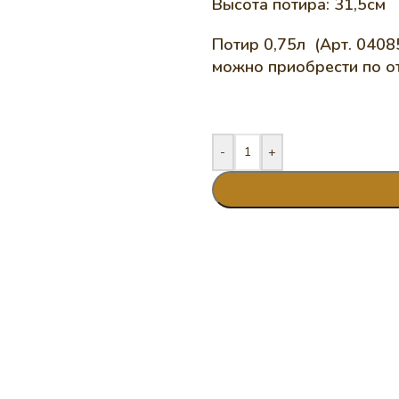
Высота потира: 31,5см
Потир 0,75л (Арт. 04085
можно приобрести по о
-
+