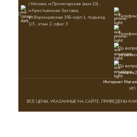
г.Москва, м.Пролетарская (вых.10) ,
м.Крестьянская Застава,
Телефон:
ул.Воронцовская 35Б корп.1, подъезд
1/3 , этаж 2, офис 3
Телефон:
По вопро
su.umile
По вопро
umilenie
Интернет Магаз
ИП 
ВСЕ ЦЕНЫ, УКАЗАННЫЕ НА САЙТЕ, ПРИВЕДЕНЫ К