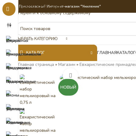
Перейти к навигации
Православный Интернет-магазин "Умиление"
Перейти к основному содержимому
ВЫБРАТЬ КАТЕГОРИЮ
КАТАЛОГ
ГЛАВНАЯ
КАТАЛОГ
Главная страница
»
Магазин
»
Евхаристические принадле
Нажмите, чтобы увеличить
НОВЫЙ