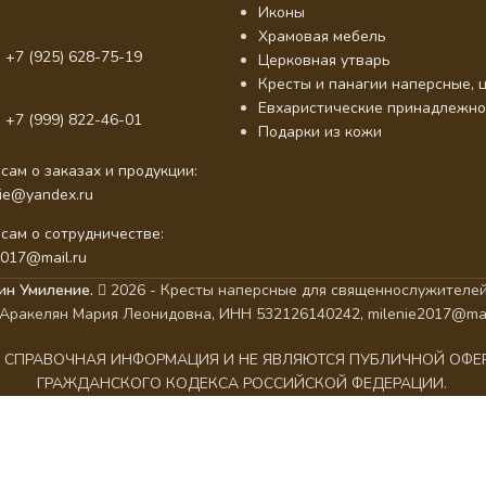
Иконы
Храмовая мебель
 +7 (925) 628-75-19
Церковная утварь
Кресты и панагии наперсные, ц
Евхаристические принадлежно
 +7 (999) 822-46-01
Подарки из кожи
сам о заказах и продукции:
nie@yandex.ru
сам о сотрудничестве:
2017@mail.ru
ин Умиление.
2026 - Кресты наперсные для священнослужителей
Аракелян Мария Леонидовна, ИНН 532126140242, milenie2017@mai
АК СПРАВОЧНАЯ ИНФОРМАЦИЯ И НЕ ЯВЛЯЮТСЯ ПУБЛИЧНОЙ ОФ
ГРАЖДАНСКОГО КОДЕКСА РОССИЙСКОЙ ФЕДЕРАЦИИ.