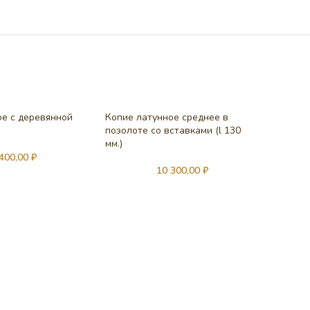
е с деревянной
Копие латунное среднее в
позолоте со вставками (l 130
мм.)
 400,00
₽
10 300,00
₽
Лжица л
вставка