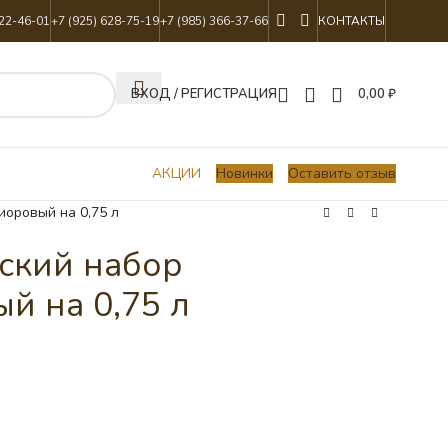
822-46-01
+7 (925) 628-75-19
+7 (985) 366-37-66
КОНТАКТЫ
ВХОД / РЕГИСТРАЦИЯ
0,00
₽
АКЦИИ
Новинки
Оставить отзыв
иоровый на 0,75 л
ский набор
й на 0,75 л