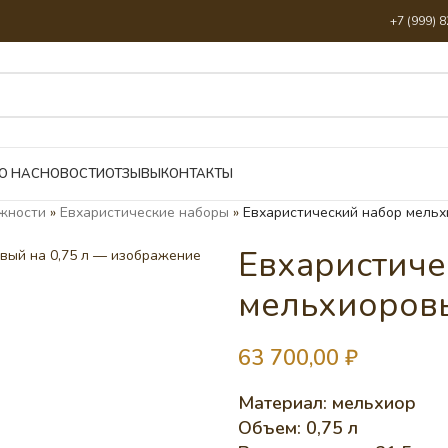
+7 (999) 
О НАС
НОВОСТИ
ОТЗЫВЫ
КОНТАКТЫ
жности
»
Евхаристические наборы
»
Евхаристический набор мельх
Евхаристиче
мельхиоровы
63 700,00
₽
Материал: мельхиор
Объем: 0,75 л