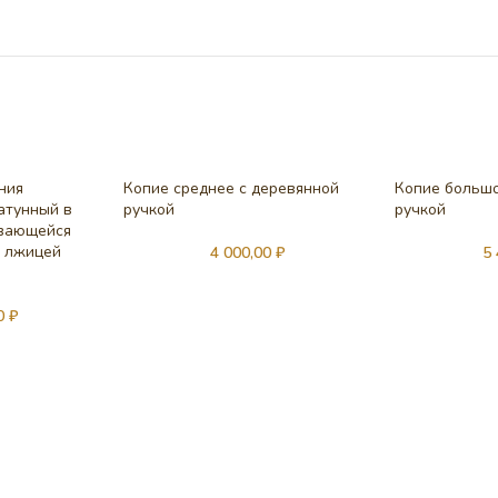
ния
Копие среднее с деревянной
Копие большо
атунный в
ручкой
ручкой
ивающейся
с лжицей
4 000,00
₽
5
00
₽