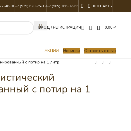
822-46-01
+7 (925) 628-75-19
+7 (985) 366-37-66
КОНТАКТЫ
ВХОД / РЕГИСТРАЦИЯ
0,00
₽
АКЦИИ
Новинки
Оставить отзыв
нированный с потир на 1 литр
истический
нный с потир на 1