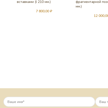
вставками (l 210 мм.)
фрагментарной позо
мм.)
7 800,00
₽
12 000,