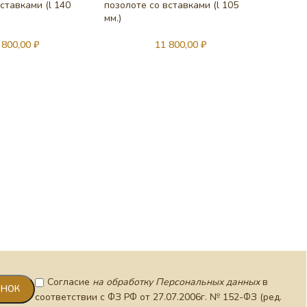
ставками (l 140
позолоте со вставками (l 105
мм.)
 800,00
₽
11 800,00
₽
Копие л
позолот
мм.)
Согласие
на обработку Персональных данных
в
соответствии с ФЗ РФ от 27.07.2006г. № 152-ФЗ (ред.