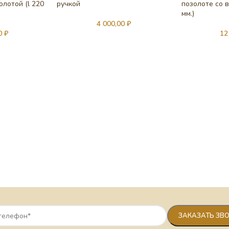
лотой (l 220
ручкой
позолоте со в
мм.)
4 000,00
₽
00
₽
12