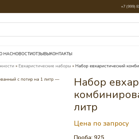
+7 (999) 
О НАС
НОВОСТИ
ОТЗЫВЫ
КОНТАКТЫ
жности
»
Евхаристические наборы
»
Набор евхаристический комби
Набор евхар
комбинирова
литр
Цена по запросу
Проба: 925