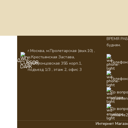
ВРЕМЯ РАБО
будням.
г.Москва, м.Пролетарская (вых.10) ,
м.Крестьянская Застава,
Телефон:
ул.Воронцовская 35Б корп.1,
подъезд 1/3 , этаж 2, офис 3
Телефон:
По вопро
su.umile
По вопро
umilenie
Интернет Магаз