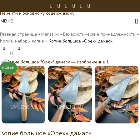
Перейти к навигации
Перейти к основному содержимому
МЕНЮ
Главная страница
»
Магазин
»
Евхаристические принадлежности
»
Копие, наборы копие
»
Копие большое «Орех» дамаск
Нажмите, чтобы увеличить
НОВЫЙ
Копие большое «Орех» дамаск