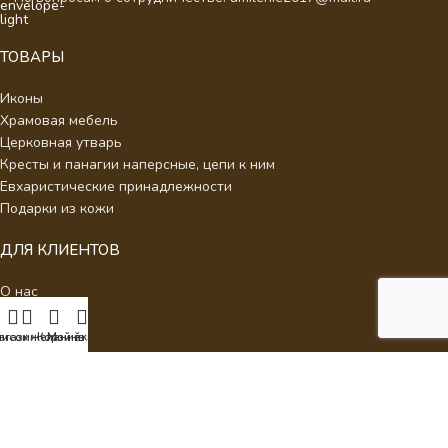
ТОВАРЫ
Иконы
Храмовая мебель
Церковная утварь
Кресты и панагии наперсные, цепи к ним
Евхаристические принадлежности
Подарки из кожи
ДЛЯ КЛИЕНТОВ
О нас
Отзывы
Новости
писок желаний
агазин
Корзина
Мой аккаунт
Каталог
Контакты
Стать партнером
Политика конфиденциальности
Интернет Магазин Умиление.
2026 - Кресты наперсные для