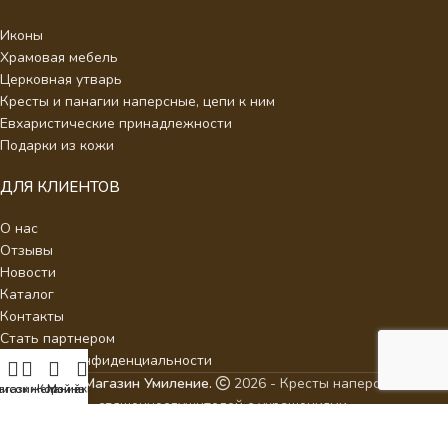
Иконы
Храмовая мебель
Церковная утварь
Кресты и панагии наперсные, цепи к ним
Евхаристические принадлежности
Подарки из кожи
ДЛЯ КЛИЕНТОВ
О нас
Отзывы
Новости
Каталог
Контакты
Стать партнером
Политика конфиденциальности
Интернет Магазин Умиление.
2026 - Кресты наперсные для
писок желаний
агазин
Корзина
Мой аккаунт
священнослужителей с украшениями.
ИП Аракелян Мария Леонидовна, ИНН 532126140242,