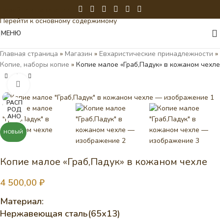
Перейти к навигации
Перейти к основному содержимому
МЕНЮ
Главная страница
»
Магазин
»
Евхаристические принадлежности
»
Копие, наборы копие
»
Копие малое «Граб,Падук» в кожаном чехле
Нажмите, чтобы увеличить
РАСП
РОД
АНО
НОВЫЙ
Копие малое «Граб,Падук» в кожаном чехле
4 500,00
₽
Материал:
Нержавеющая сталь(65х13)