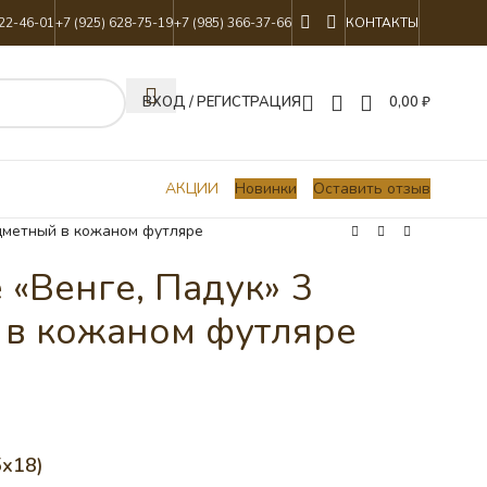
822-46-01
+7 (925) 628-75-19
+7 (985) 366-37-66
КОНТАКТЫ
ВХОД / РЕГИСТРАЦИЯ
0,00
₽
АКЦИИ
Новинки
Оставить отзыв
едметный в кожаном футляре
 «Венге, Падук» 3
 в кожаном футляре
х18)