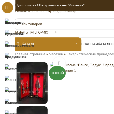
Перейти к навигации
Православный Интернет-магазин "Умиление"
Перейти к основному содержимому
ВЫБРАТЬ КАТЕГОРИЮ
КАТАЛОГ
ГЛАВНАЯ
КАТАЛОГ
Главная страница
»
Магазин
»
Евхаристические принадле
Нажмите, чтобы увеличить
НОВЫЙ