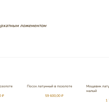
бархатным ложементом
позолоте
Посох латунный в позолоте
Мощевик лату
малый
00
₽
59 600,00
₽
1