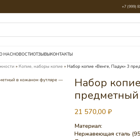
+7 (999) 
О НАС
НОВОСТИ
ОТЗЫВЫ
КОНТАКТЫ
жности
»
Копие, наборы копие
»
Набор копие «Венге, Падук» 3 пр
Набор копие
предметный
21 570,00
₽
Материал:
Нержавеющая сталь (95