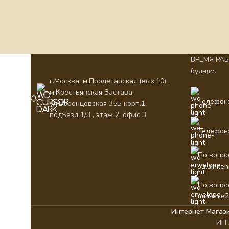
ВРЕМЯ РАБО
будням.
г.Москва, м.Пролетарская (вых.10) ,
м.Крестьянская Застава,
Телефон:
ул.Воронцовская 35Б корп.1,
подъезд 1/3 , этаж 2, офис 3
Телефон:
По вопро
su.umile
По вопро
umilenie
Интернет Магаз
ИП 