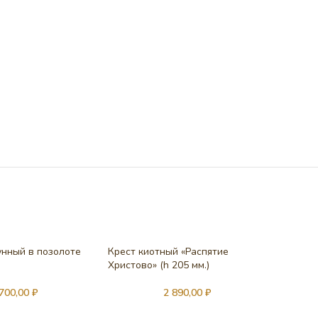
нный в позолоте
Крест киотный «Распятие
Христово» (h 205 мм.)
 700,00
₽
2 890,00
₽