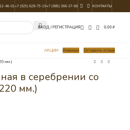
822-46-01
+7 (925) 628-75-19
+7 (985) 366-37-66
КОНТАКТЫ
ВХОД / РЕГИСТРАЦИЯ
0,00
₽
АКЦИИ
Новинки
Оставить отзыв
0 мм.)
ная в серебрении со
220 мм.)