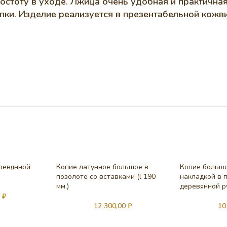
остоту в уходе. Лжица очень удобная и практичная
епки. Изделие реализуется в презентабельной кожв
еревянной
Копие латунное большое в
Копие большо
позолоте со вставками (l 190
накладкой в 
мм.)
деревянной ру
0
₽
12 300,00
₽
10