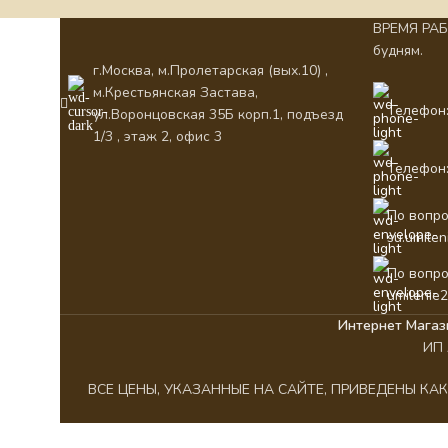
ВРЕМЯ РАБО
будням.
г.Москва, м.Пролетарская (вых.10) ,
м.Крестьянская Застава,
Телефон:
ул.Воронцовская 35Б корп.1, подъезд
1/3 , этаж 2, офис 3
Телефон:
По вопро
su.umile
По вопро
umilenie
Интернет Магаз
ИП 
ВСЕ ЦЕНЫ, УКАЗАННЫЕ НА САЙТЕ, ПРИВЕДЕНЫ К