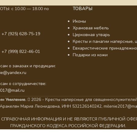
ТОВАРЫ
ТЫ: с 10.00 — 18.00 по
Иконы
Храмовая мебель
 +7 (925) 628-75-19
Церковная утварь
Кресты и панагии наперсные, ц
Евхаристические принадлежно
 +7 (999) 822-46-01
Подарки из кожи
сам о заказах и продукции:
nie@yandex.ru
сам о сотрудничестве:
2017@mail.ru
ин Умиление.
2026 - Кресты наперсные для священнослужителей
Аракелян Мария Леонидовна, ИНН 532126140242, milenie2017@mai
АК СПРАВОЧНАЯ ИНФОРМАЦИЯ И НЕ ЯВЛЯЮТСЯ ПУБЛИЧНОЙ ОФ
ГРАЖДАНСКОГО КОДЕКСА РОССИЙСКОЙ ФЕДЕРАЦИИ.