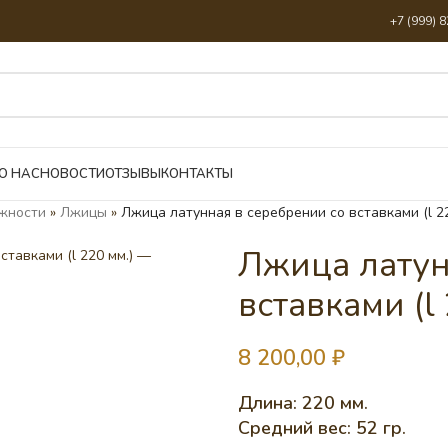
+7 (999) 
О НАС
НОВОСТИ
ОТЗЫВЫ
КОНТАКТЫ
жности
»
Лжицы
»
Лжица латунная в серебрении со вставками (l 22
Лжица латун
вставками (l 
8 200,00
₽
Длина: 220 мм.
Средний вес: 52 гр.