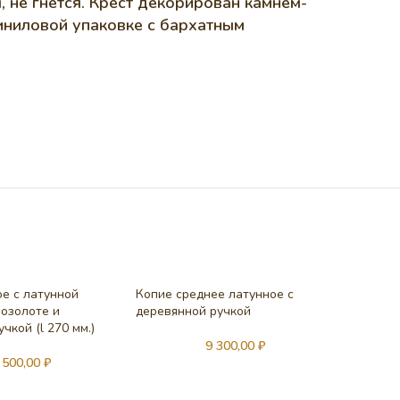
, не гнется. Крест декорирован камнем-
иниловой упаковке с бархатным
е с латунной
Копие среднее латунное с
позолоте и
деревянной ручкой
РАСП
РОД
чкой (l 270 мм.)
АНО
9 300,00
₽
Копие 
 500,00
₽
ручкой (