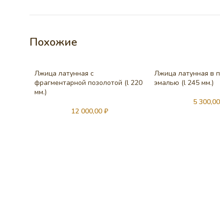
Похожие
Лжица латунная с
Лжица латунная в п
фрагментарной позолотой (l 220
эмалью (l 245 мм.)
мм.)
5 300,0
12 000,00
₽