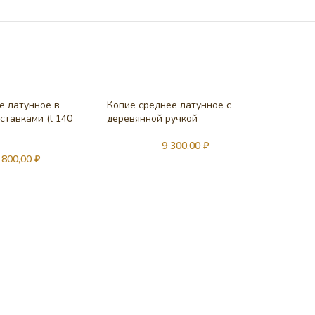
е латунное в
Копие среднее латунное с
ставками (l 140
деревянной ручкой
РАСП
РОД
АНО
9 300,00
₽
Копие 
 800,00
₽
ручкой (