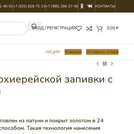
22-46-01
+7 (925) 628-75-19
+7 (985) 366-37-66
КОНТАКТЫ
ВХОД / РЕГИСТРАЦИЯ
0,00
₽
АКЦИИ
Новинки
Оставить отзыв
рхиерейской запивки с
й
товлен из латуни и покрыт золотом в 24
способом. Такая технология нанесения