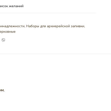
писок желаний
ринадлежности
,
Наборы для архиерейской запивки
,
ерковные
ом.