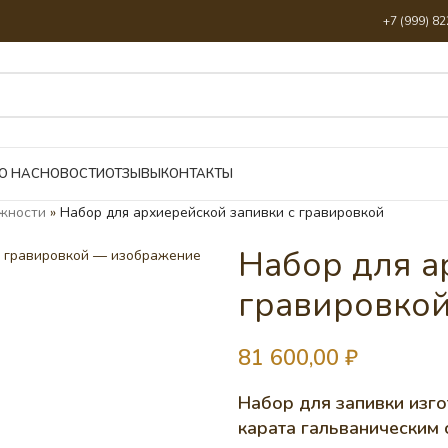
+7 (999) 8
О НАС
НОВОСТИ
ОТЗЫВЫ
КОНТАКТЫ
жности
»
Набор для архиерейской запивки с гравировкой
Набор для а
гравировко
81 600,00
₽
Набор для запивки изго
карата гальваническим 