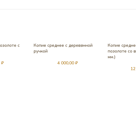
озолоте с
Копие среднее с деревянной
Копие средне
ручкой
позолоте со в
мм.)
0
₽
4 000,00
₽
12