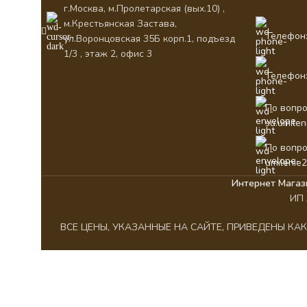
г.Москва, м.Пролетарская (вых.10) ,
м.Крестьянская Застава,
Телефон:
ул.Воронцовская 35Б корп.1, подъезд
1/3 , этаж 2, офис 3
Телефон:
По вопро
su.umile
По вопро
umilenie
Интернет Магаз
ИП 
ВСЕ ЦЕНЫ, УКАЗАННЫЕ НА САЙТЕ, ПРИВЕДЕНЫ К