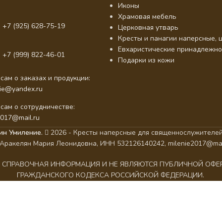
Иконы
Храмовая мебель
 +7 (925) 628-75-19
Церковная утварь
Кресты и панагии наперсные, ц
Евхаристические принадлежно
 +7 (999) 822-46-01
Подарки из кожи
сам о заказах и продукции:
nie@yandex.ru
сам о сотрудничестве:
2017@mail.ru
ин Умиление.
2026 - Кресты наперсные для священнослужителей
Аракелян Мария Леонидовна, ИНН 532126140242, milenie2017@mai
АК СПРАВОЧНАЯ ИНФОРМАЦИЯ И НЕ ЯВЛЯЮТСЯ ПУБЛИЧНОЙ ОФ
ГРАЖДАНСКОГО КОДЕКСА РОССИЙСКОЙ ФЕДЕРАЦИИ.