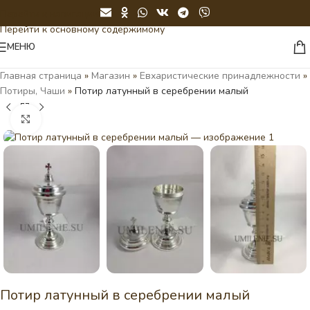
Перейти к навигации
Перейти к основному содержимому
МЕНЮ
Главная страница
»
Магазин
»
Евхаристические принадлежности
»
Потиры, Чаши
»
Потир латунный в серебрении малый
Нажмите, чтобы увеличить
Потир латунный в серебрении малый