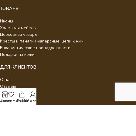
ТОВАРЫ
Иконы
Храмовая мебель
Церковная утварь
Кресты и панагии наперсные, цепи к ним
Евхаристические принадлежности
Подарки из кожи
ДЛЯ КЛИЕНТОВ
О нас
Отзывы
Новости
Каталог
агазин
Список желаний
Корзина
Мой аккаунт
Контакты
Стать партнером
Политика конфиденциальности
Интернет Магазин Умиление.
2026 - Кресты наперсные для
священнослужителей с украшениями.