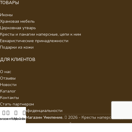
ТОВАРЫ
Иконы
Храмовая мебель
Церковная утварь
Кресты и панагии наперсные, цепи к ним
Евхаристические принадлежности
Подарки из кожи
ДЛЯ КЛИЕНТОВ
О нас
Отзывы
Новости
Каталог
Контакты
Стать партнером
Политика конфиденциальности
Интернет Магазин Умиление.
2026 - Кресты наперсные для
писок желаний
агазин
Корзина
Мой аккаунт
священнослужителей с украшениями.
ИП Аракелян Мария Леонидовна, ИНН 532126140242,