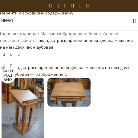
Перейти к навигации
Перейти к основному содержимому
МЕНЮ
Главная страница
»
Магазин
»
Храмовая мебель
»
Аналои,
проскинитарии
»
Накладка-расширение аналоя для размещения
на нём двух икон дубовая
Нажмите, чтобы увеличить
РАСП
РОД
АНО