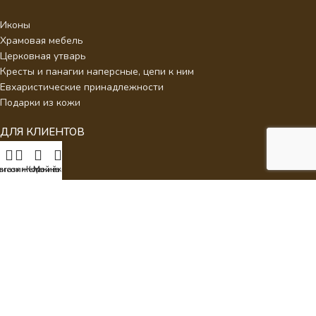
Иконы
Храмовая мебель
Церковная утварь
Кресты и панагии наперсные, цепи к ним
Евхаристические принадлежности
Подарки из кожи
ДЛЯ КЛИЕНТОВ
О нас
писок желаний
агазин
Корзина
Мой аккаунт
Отзывы
Новости
Каталог
Контакты
Стать партнером
Политика конфиденциальности
Интернет Магазин Умиление.
2026 - Кресты наперсные для
священнослужителей с украшениями.
ИП Аракелян Мария Леонидовна, ИНН 532126140242,