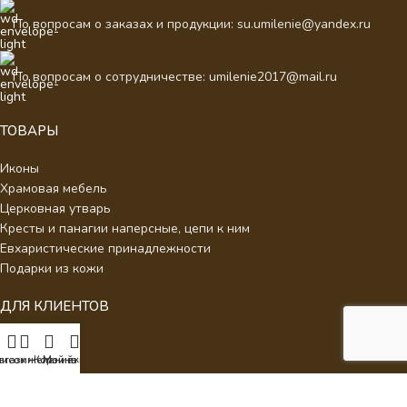
По вопросам о заказах и продукции: su.umilenie@yandex.ru
По вопросам о сотрудничестве: umilenie2017@mail.ru
ТОВАРЫ
Иконы
Храмовая мебель
Церковная утварь
Кресты и панагии наперсные, цепи к ним
Евхаристические принадлежности
Подарки из кожи
ДЛЯ КЛИЕНТОВ
О нас
писок желаний
агазин
Корзина
Мой аккаунт
Отзывы
Новости
Каталог