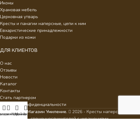
Иконы
Храмовая мебель
Церковная утварь
Кресты и панагии наперсные, цепи к ним
Евхаристические принадлежности
Подарки из кожи
ДЛЯ КЛИЕНТОВ
О нас
Отзывы
Новости
Каталог
Контакты
Стать партнером
Политика конфиденциальности
Интернет Магазин Умиление.
2026 - Кресты наперсные для
писок желаний
агазин
Корзина
Мой аккаунт
священнослужителей с украшениями.
ИП Аракелян Мария Леонидовна, ИНН 532126140242,
milenie2017@mail.ru