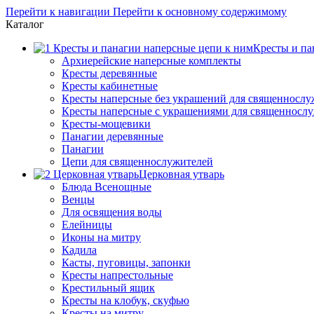
Перейти к навигации
Перейти к основному содержимому
Каталог
Кресты и па
Архиерейские наперсные комплекты
Кресты деревянные
Кресты кабинетные
Кресты наперсные без украшений для священнослу
Кресты наперсные с украшениями для священносл
Кресты-мощевики
Панагии деревянные
Панагии
Цепи для священнослужителей
Церковная утварь
Блюда Всенощные
Венцы
Для освящения воды
Елейницы
Иконы на митру
Кадила
Касты, пуговицы, запонки
Кресты напрестольные
Крестильный ящик
Кресты на клобук, скуфью
Кресты на митру