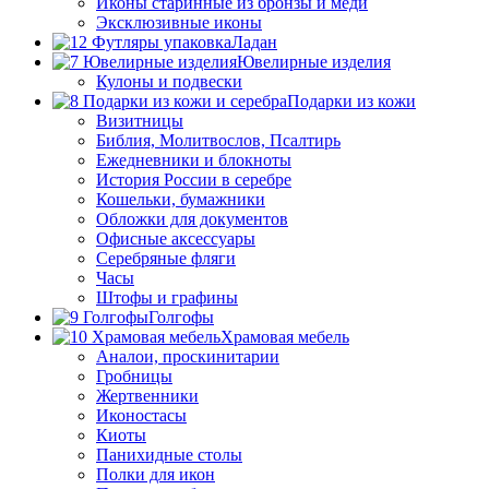
Иконы старинные из бронзы и меди
Эксклюзивные иконы
Ладан
Ювелирные изделия
Кулоны и подвески
Подарки из кожи
Визитницы
Библия, Молитвослов, Псалтирь
Ежедневники и блокноты
История России в серебре
Кошельки, бумажники
Обложки для документов
Офисные аксессуары
Серебряные фляги
Часы
Штофы и графины
Голгофы
Храмовая мебель
Аналои, проскинитарии
Гробницы
Жертвенники
Иконостасы
Киоты
Панихидные столы
Полки для икон