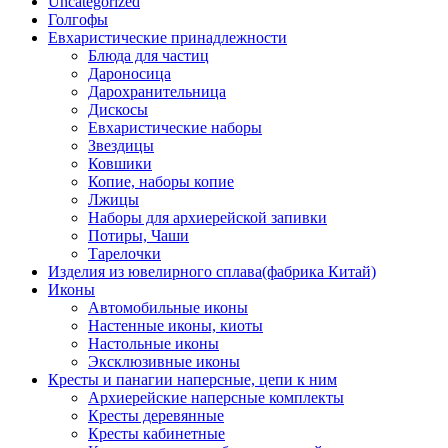
Uncategorized
Голгофы
Евхаристические принадлежности
Блюда для частиц
Дароносица
Дарохранительница
Дискосы
Евхаристические наборы
Звездицы
Ковшики
Копие, наборы копие
Лжицы
Наборы для архиерейской запивки
Потиры, Чаши
Тарелочки
Изделия из ювелирного сплава(фабрика Китай)
Иконы
Автомобильные иконы
Настенные иконы, киоты
Настольные иконы
Эксклюзивные иконы
Кресты и панагии наперсные, цепи к ним
Архиерейские наперсные комплекты
Кресты деревянные
Кресты кабинетные