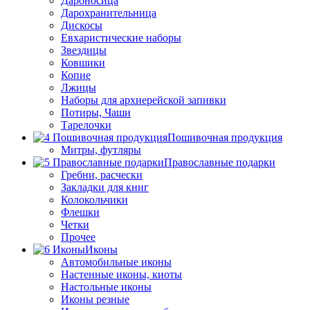
Дароносица
Дарохранительница
Дискосы
Евхаристические наборы
Звездицы
Ковшики
Копие
Лжицы
Наборы для архиерейской запивки
Потиры, Чаши
Тарелочки
Пошивочная продукция
Митры, футляры
Православные подарки
Гребни, расчески
Закладки для книг
Колокольчики
Флешки
Четки
Прочее
Иконы
Автомобильные иконы
Настенные иконы, киоты
Настольные иконы
Иконы резные