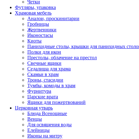
Четки
Футляры, упаковка
Храмовая мебель
Аналои, проскинитарии
Гробницы
Жертвенники
Иконостасы
Киоты
Панихидные столы, крышки для панихидных столо
Полки для икон
Престолы, облачение на престол
Свечные ящики
Седалища для храма
Скамьи в храм
Троны, стасидии
Тумбы, комоды в храм
Фурнитура
Царские врата
Ящики для пожертвований
Церковная утварь
Блюда Всенощные
Венцы
Для освящения воды
Елейницы
Иконы на митру