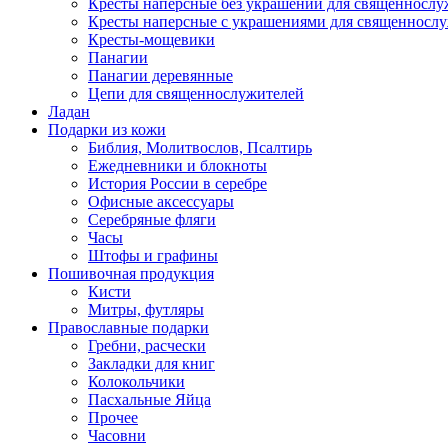
Кресты наперсные без украшений для священнослу
Кресты наперсные с украшениями для священносл
Кресты-мощевики
Панагии
Панагии деревянные
Цепи для священнослужителей
Ладан
Подарки из кожи
Библия, Молитвослов, Псалтирь
Ежедневники и блокноты
История России в серебре
Офисные аксессуары
Серебряные фляги
Часы
Штофы и графины
Пошивочная продукция
Кисти
Митры, футляры
Православные подарки
Гребни, расчески
Закладки для книг
Колокольчики
Пасхальные Яйца
Прочее
Часовни