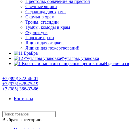
Престолы, облачение на престол
Свечные ящики
Седалища для храма
Скамьи в храм
Троны, стасидии
Тумбы, комоды в храм
Фурнитура
Царские врата
Ящики для огарков
Ящики для пожертвований
Бра
Футляры, упаковка
Изделия из 
Православный Интернет-магазин "Умиление"
+7 (999) 822-46-01
+7 (925) 628-75-19
+7 (985) 366-37-66
Контакты
Выбрать категорию