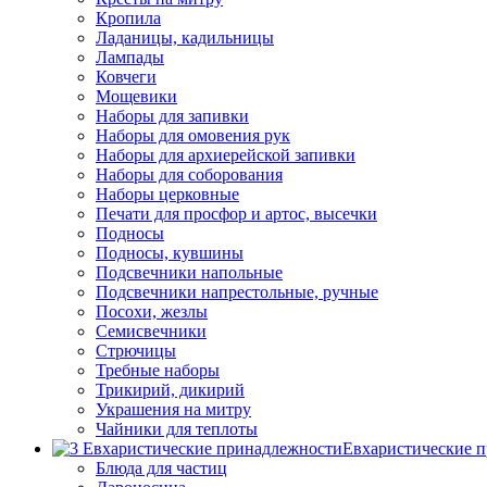
Кропила
Ладаницы, кадильницы
Лампады
Ковчеги
Мощевики
Наборы для запивки
Наборы для омовения рук
Наборы для архиерейской запивки
Наборы для соборования
Наборы церковные
Печати для просфор и артос, высечки
Подносы
Подносы, кувшины
Подсвечники напольные
Подсвечники напрестольные, ручные
Посохи, жезлы
Семисвечники
Стрючицы
Требные наборы
Трикирий, дикирий
Украшения на митру
Чайники для теплоты
Евхаристические 
Блюда для частиц