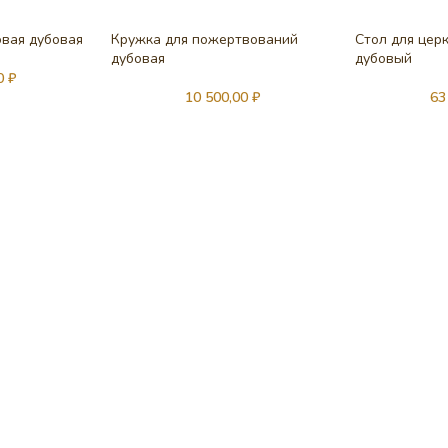
овая дубовая
Кружка для пожертвований
Стол для цер
дубовая
дубовый
00
₽
10 500,00
₽
63