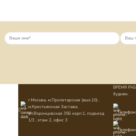
ВРЕМЯ РАБО
будням.
г.Москва, м.Пролетарская (вых.10) ,
м.Крестьянская Застава,
Телефон:
ул.Воронцовская 35Б корп.1, подъезд
1/3 , этаж 2, офис 3
Телефон: