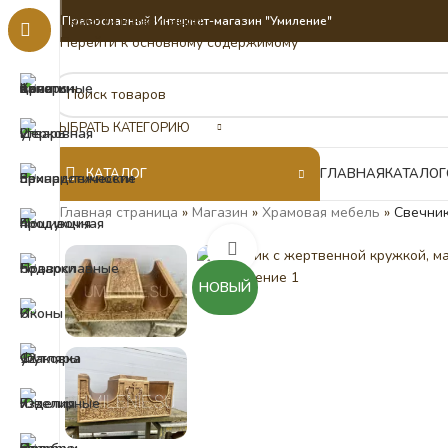
Перейти к навигации
Православный Интернет-магазин "Умиление"
Перейти к основному содержимому
ВЫБРАТЬ КАТЕГОРИЮ
КАТАЛОГ
ГЛАВНАЯ
КАТАЛОГ
Главная страница
»
Магазин
»
Храмовая мебель
»
Свечник
Нажмите, чтобы увеличить
НОВЫЙ