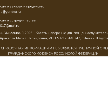
сам о заказах и продукции:
nie@yandex.ru
сам о сотрудничестве:
2017@mail.ru
ин Умиление.
2026 - Кресты наперсные для священнослужителей
Аракелян Мария Леонидовна, ИНН 532126140242, milenie2017@mai
АК СПРАВОЧНАЯ ИНФОРМАЦИЯ И НЕ ЯВЛЯЮТСЯ ПУБЛИЧНОЙ ОФ
ГРАЖДАНСКОГО КОДЕКСА РОССИЙСКОЙ ФЕДЕРАЦИИ.