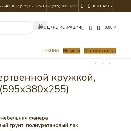
822-46-01
+7 (925) 628-75-19
+7 (985) 366-37-66
КОНТАКТЫ
ВХОД / РЕГИСТРАЦИЯ
0,00
₽
АКЦИИ
Новинки
Оставить отзыв
ертвенной кружкой,
 (595х380х255)
, мебельная фанера
ый грунт, полиуретановый лак