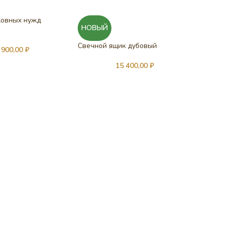
ковных нужд
НОВЫЙ
Свечной ящик дубовый
 900,00
₽
15 400,00
₽
Тумбочк