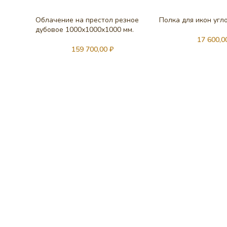
Облачение на престол резное
Полка для икон угл
дубовое 1000х1000х1000 мм.
17 600,
159 700,00
₽