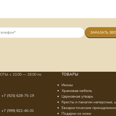
ТОВАРЫ
ТЫ: с 10.00 — 18.00 по
Иконы
Храмовая мебель
 +7 (925) 628-75-19
Церковная утварь
Кресты и панагии наперсные, ц
Евхаристические принадлежно
 +7 (999) 822-46-01
Подарки из кожи