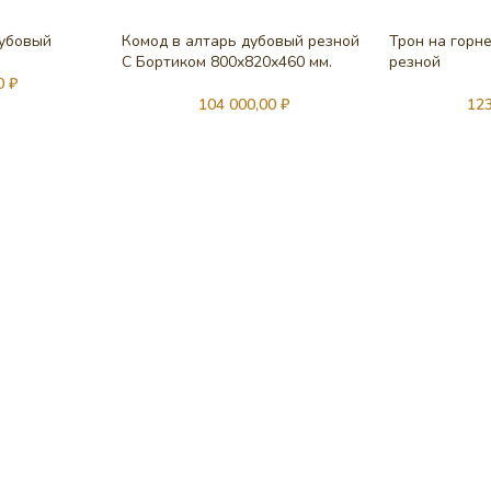
дубовый
Комод в алтарь дубовый резной
Трон на горн
С Бортиком 800х820х460 мм.
резной
00
₽
104 000,00
₽
12