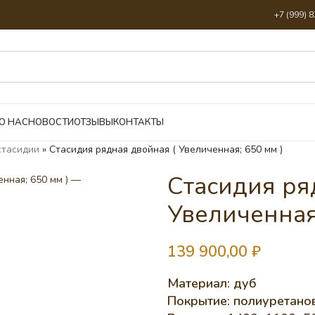
+7 (999) 
О НАС
НОВОСТИ
ОТЗЫВЫ
КОНТАКТЫ
стасидии
»
Стасидия рядная двойная ( Увеличенная; 650 мм )
Стасидия ря
Увеличенная;
139 900,00
₽
Материал: дуб
Покрытие: полиуретанов