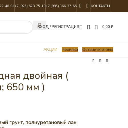
822-46-01
+7 (925) 628-75-19
+7 (985) 366-37-66
КОНТАКТЫ
ВХОД / РЕГИСТРАЦИЯ
0,00
₽
АКЦИИ
Новинки
Оставить отзыв
дная двойная (
 650 мм )
ый грунт, полиуретановый лак