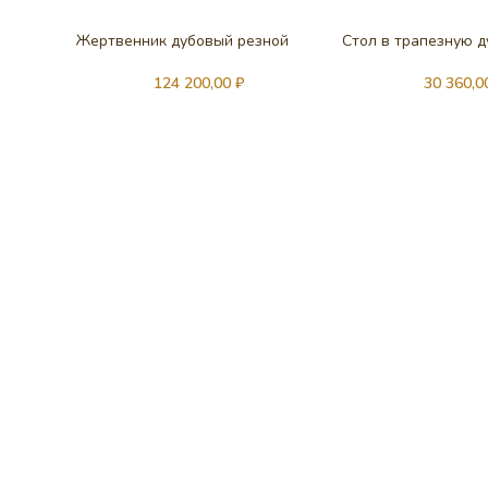
Жертвенник дубовый резной
Стол в трапезную 
124 200,00
₽
30 360,