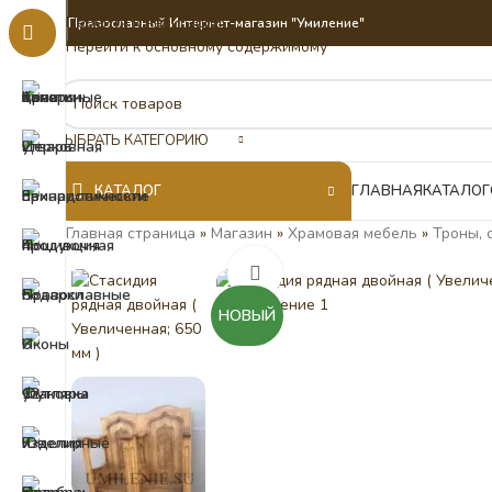
Перейти к навигации
Православный Интернет-магазин "Умиление"
Перейти к основному содержимому
ВЫБРАТЬ КАТЕГОРИЮ
КАТАЛОГ
ГЛАВНАЯ
КАТАЛОГ
Главная страница
»
Магазин
»
Храмовая мебель
»
Троны, 
Нажмите, чтобы увеличить
НОВЫЙ