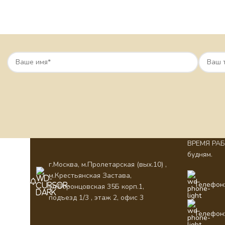
ВРЕМЯ РАБО
будням.
г.Москва, м.Пролетарская (вых.10) ,
м.Крестьянская Застава,
Телефон:
ул.Воронцовская 35Б корп.1,
подъезд 1/3 , этаж 2, офис 3
Телефон: