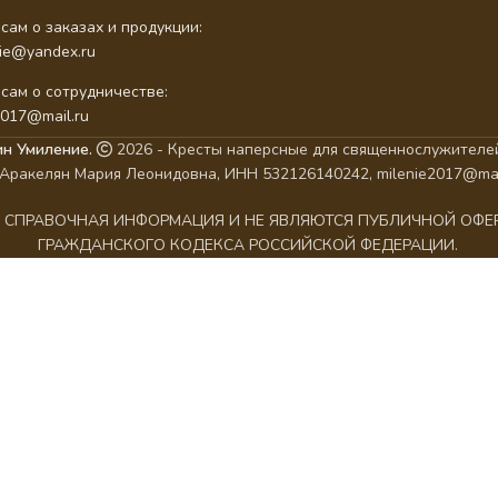
сам о заказах и продукции:
nie@yandex.ru
сам о сотрудничестве:
2017@mail.ru
ин Умиление.
2026 - Кресты наперсные для священнослужителей
Аракелян Мария Леонидовна, ИНН 532126140242, milenie2017@mai
АК СПРАВОЧНАЯ ИНФОРМАЦИЯ И НЕ ЯВЛЯЮТСЯ ПУБЛИЧНОЙ ОФ
ГРАЖДАНСКОГО КОДЕКСА РОССИЙСКОЙ ФЕДЕРАЦИИ.