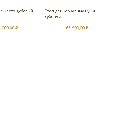
ее место дубовый
Стол для церковных нужд
дубовый
3 000,00
₽
63 900,00
₽
НОВЫ
Свечно