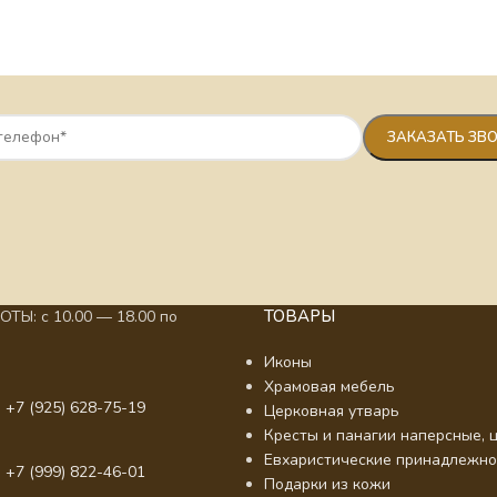
ТОВАРЫ
ТЫ: с 10.00 — 18.00 по
Иконы
Храмовая мебель
 +7 (925) 628-75-19
Церковная утварь
Кресты и панагии наперсные, ц
Евхаристические принадлежно
 +7 (999) 822-46-01
Подарки из кожи