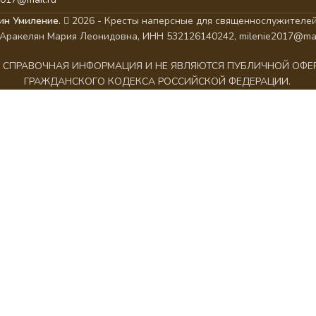
ин Умиление.
2026 - Кресты наперсные для священнослужителей
Аракелян Мария Леонидовна, ИНН 532126140242, milenie2017@mai
АК СПРАВОЧНАЯ ИНФОРМАЦИЯ И НЕ ЯВЛЯЮТСЯ ПУБЛИЧНОЙ ОФ
ГРАЖДАНСКОГО КОДЕКСА РОССИЙСКОЙ ФЕДЕРАЦИИ.