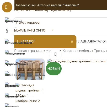
Перейти к навигации
Православный Интернет-магазин "Умиление"
Перейти к основному содержимому
ВЫБРАТЬ КАТЕГОРИЮ
КАТАЛОГ
ГЛАВНАЯ
КАТАЛОГ
Главная страница
»
Магазин
»
Храмовая мебель
»
Троны, 
Нажмите, чтобы увеличить
НОВЫЙ