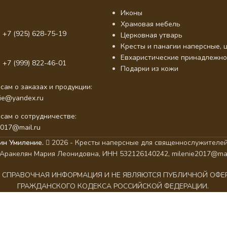
Иконы
Храмовая мебель
 +7 (925) 628-75-19
Церковная утварь
Кресты и панагии наперсные, ц
Евхаристические принадлежно
 +7 (999) 822-46-01
Подарки из кожи
сам о заказах и продукции:
nie@yandex.ru
сам о сотрудничестве:
2017@mail.ru
ин Умиление.
2026 - Кресты наперсные для священнослужителей
Аракелян Мария Леонидовна, ИНН 532126140242, milenie2017@mai
АК СПРАВОЧНАЯ ИНФОРМАЦИЯ И НЕ ЯВЛЯЮТСЯ ПУБЛИЧНОЙ ОФ
ГРАЖДАНСКОГО КОДЕКСА РОССИЙСКОЙ ФЕДЕРАЦИИ.