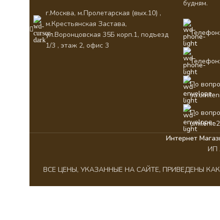
будням.
г.Москва, м.Пролетарская (вых.10) ,
м.Крестьянская Застава,
Телефон:
ул.Воронцовская 35Б корп.1, подъезд
1/3 , этаж 2, офис 3
Телефон:
По вопро
su.umile
По вопро
umilenie
Интернет Магаз
ИП 
ВСЕ ЦЕНЫ, УКАЗАННЫЕ НА САЙТЕ, ПРИВЕДЕНЫ К