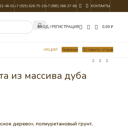
822-46-01
+7 (925) 628-75-19
+7 (985) 366-37-66
КОНТАКТЫ
ВХОД / РЕГИСТРАЦИЯ
0,00
₽
АКЦИИ
Новинки
Оставить отзыв
та из массива дуба
сное дерево», полиуретановый грунт,