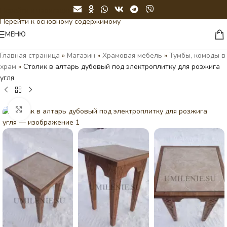
Перейти к навигации
Перейти к основному содержимому
МЕНЮ
Главная страница
»
Магазин
»
Храмовая мебель
»
Тумбы, комоды в
храм
»
Столик в алтарь дубовый под электроплитку для розжига
угля
Нажмите, чтобы увеличить