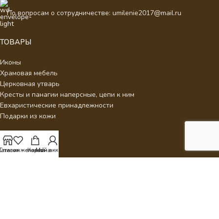
По вопросам о сотрудничестве: umilenie2017@mail.ru
ТОВАРЫ
Иконы
Храмовая мебель
Церковная утварь
Кресты и панагии наперсные, цепи к ним
Евхаристические принадлежности
Подарки из кожи
ДЛЯ КЛИЕНТОВ
агазин
Список желаний
Корзина
Мой аккаунт
О нас
Отзывы
Новости
Каталог
Контакты
Стать партнером