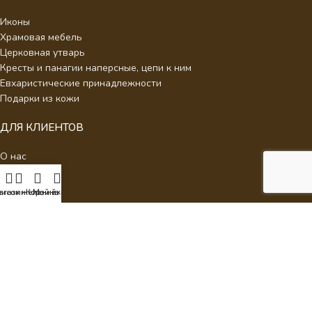
Иконы
Храмовая мебель
Церковная утварь
Кресты и панагии наперсные, цепи к ним
Евхаристические принадлежности
Подарки из кожи
ДЛЯ КЛИЕНТОВ
О нас
Отзывы
Новости
писок желаний
агазин
Корзина
Мой аккаунт
Каталог
Контакты
Стать партнером
Политика конфиденциальности
Интернет Магазин Умиление.
2026 - Кресты наперсные для
священнослужителей с украшениями.
ИП Аракелян Мария Леонидовна, ИНН 532126140242,
milenie2017@mail.ru