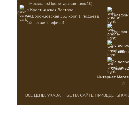
г.Москва, м.Пролетарская (вых.10) ,
м.Крестьянская Застава,
Телефон:
ул.Воронцовская 35Б корп.1, подъезд
1/3 , этаж 2, офис 3
Телефон:
По вопро
su.umile
По вопро
umilenie
Интернет Магаз
ИП 
ВСЕ ЦЕНЫ, УКАЗАННЫЕ НА САЙТЕ, ПРИВЕДЕНЫ К