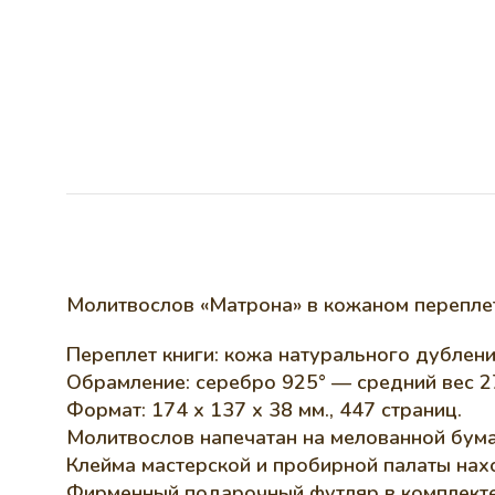
Молитвослов «Матрона» в кожаном перепле
Переплет книги: кожа натурального дублени
Обрамление: серебро 925° — средний вес 27
Формат: 174 х 137 х 38 мм., 447 страниц.
Молитвослов напечатан на мелованной бума
Клейма мастерской и пробирной палаты нах
Фирменный подарочный футляр в комплекте