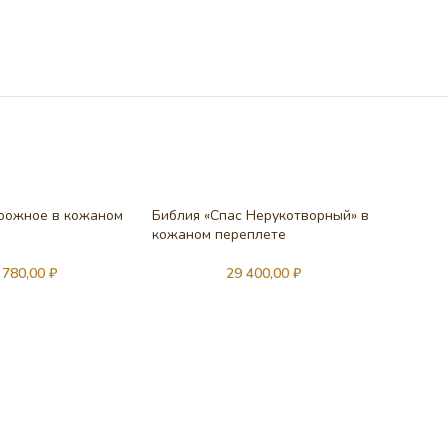
рожное в кожаном
Библия «Спас Нерукотворный» в
кожаном переплете
 780,00
₽
29 400,00
₽