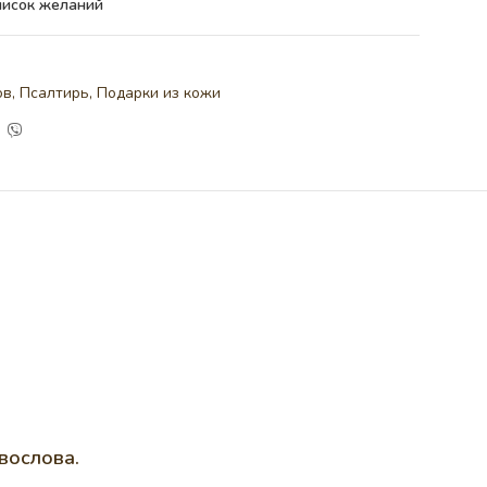
писок желаний
ов, Псалтирь
,
Подарки из кожи
вослова.