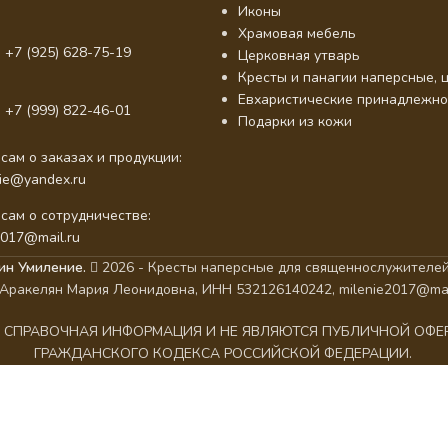
Иконы
Храмовая мебель
 +7 (925) 628-75-19
Церковная утварь
Кресты и панагии наперсные, ц
Евхаристические принадлежно
 +7 (999) 822-46-01
Подарки из кожи
сам о заказах и продукции:
nie@yandex.ru
сам о сотрудничестве:
2017@mail.ru
ин Умиление.
2026 - Кресты наперсные для священнослужителей
Аракелян Мария Леонидовна, ИНН 532126140242, milenie2017@mai
АК СПРАВОЧНАЯ ИНФОРМАЦИЯ И НЕ ЯВЛЯЮТСЯ ПУБЛИЧНОЙ ОФ
ГРАЖДАНСКОГО КОДЕКСА РОССИЙСКОЙ ФЕДЕРАЦИИ.