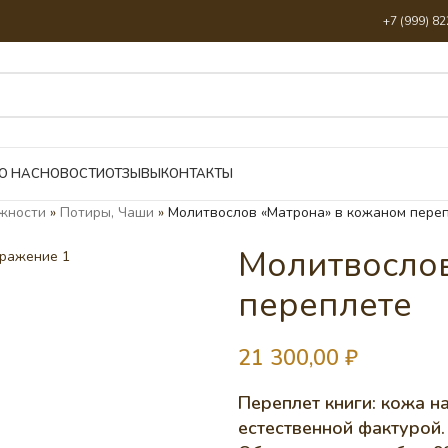
+7 (999) 8
О НАС
НОВОСТИ
ОТЗЫВЫ
КОНТАКТЫ
жности
»
Потиры, Чаши
»
Молитвослов «Матрона» в кожаном пере
Молитвослов
переплете
21 300,00
₽
Переплет книги: кожа н
естественной фактурой.