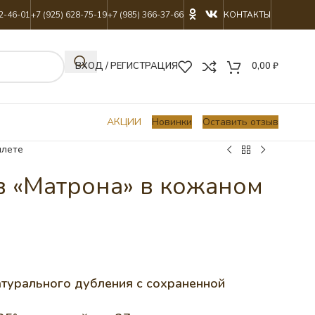
22-46-01
+7 (925) 628-75-19
+7 (985) 366-37-66
КОНТАКТЫ
ВХОД / РЕГИСТРАЦИЯ
0,00
₽
АКЦИИ
Новинки
Оставить отзыв
плете
 «Матрона» в кожаном
атурального дубления с сохраненной