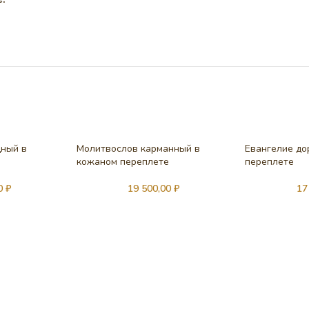
дный в
Молитвослов карманный в
Евангелие до
е
кожаном переплете
переплете
00
₽
19 500,00
₽
17