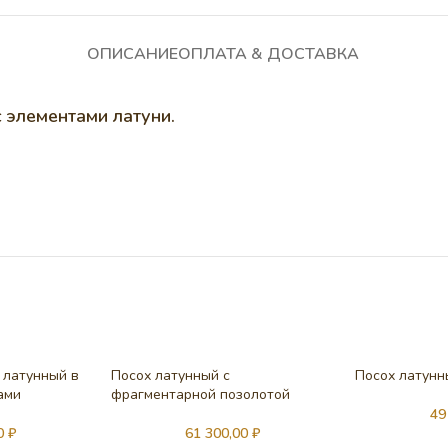
ОПИСАНИЕ
ОПЛАТА & ДОСТАВКА
 элементами латуни.
 латунный в
Посох латунный с
Посох латунн
ами
фрагментарной позолотой
49
00
₽
61 300,00
₽