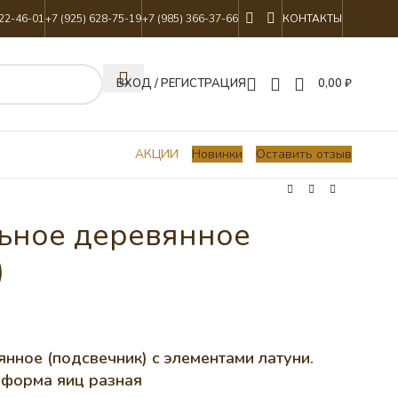
822-46-01
+7 (925) 628-75-19
+7 (985) 366-37-66
КОНТАКТЫ
ВХОД / РЕГИСТРАЦИЯ
0,00
₽
АКЦИИ
Новинки
Оставить отзыв
ьное деревянное
)
нное (подсвечник) с элементами латуни.
,форма яиц разная