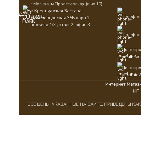
г.Москва, м.Пролетарская (вых.10) ,
м.Крестьянская Застава,
Телефон:
ул.Воронцовская 35Б корп.1,
подъезд 1/3 , этаж 2, офис 3
Телефон:
По вопро
su.umile
По вопро
umilenie
Интернет Магаз
ИП 
ВСЕ ЦЕНЫ, УКАЗАННЫЕ НА САЙТЕ, ПРИВЕДЕНЫ К