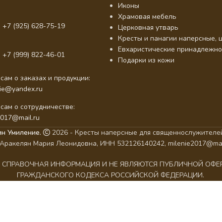
Иконы
Храмовая мебель
 +7 (925) 628-75-19
Церковная утварь
Кресты и панагии наперсные, ц
Евхаристические принадлежно
 +7 (999) 822-46-01
Подарки из кожи
сам о заказах и продукции:
nie@yandex.ru
сам о сотрудничестве:
2017@mail.ru
ин Умиление.
2026 - Кресты наперсные для священнослужителей
Аракелян Мария Леонидовна, ИНН 532126140242, milenie2017@mai
АК СПРАВОЧНАЯ ИНФОРМАЦИЯ И НЕ ЯВЛЯЮТСЯ ПУБЛИЧНОЙ ОФ
ГРАЖДАНСКОГО КОДЕКСА РОССИЙСКОЙ ФЕДЕРАЦИИ.