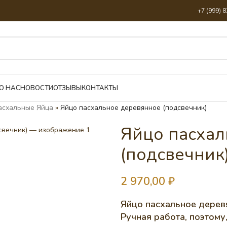
+7 (999) 
О НАС
НОВОСТИ
ОТЗЫВЫ
КОНТАКТЫ
асхальные Яйца
»
Яйцо пасхальное деревянное (подсвечник)
Яйцо пасхал
(подсвечник
2 970,00
₽
Яйцо пасхальное деревя
Ручная работа, поэтому