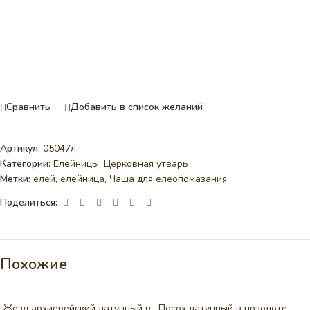
Сравнить
Добавить в список желаний
Артикул:
05047л
Категории:
Елейницы
,
Церковная утварь
Метки:
елей
,
елейница
,
Чаша для елеопомазания
Поделиться:
Похожие
Жезл архиерейский латунный в
Посох латунный в позолоте