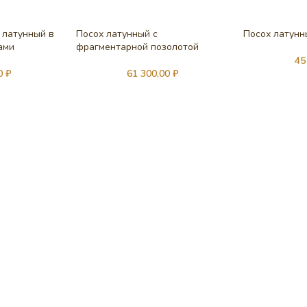
 латунный в
Посох латунный с
Посох латунн
ами
фрагментарной позолотой
45
00
₽
61 300,00
₽