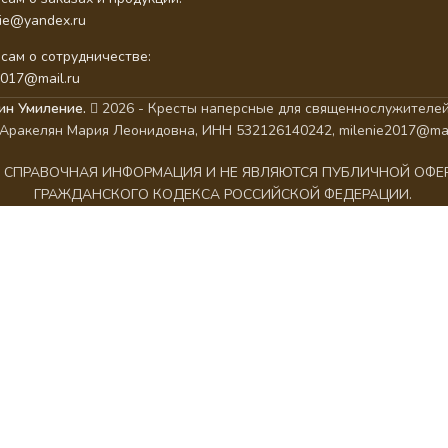
nie@yandex.ru
сам о сотрудничестве:
2017@mail.ru
ин Умиление.
2026 - Кресты наперсные для священнослужителей
Аракелян Мария Леонидовна, ИНН 532126140242, milenie2017@mai
АК СПРАВОЧНАЯ ИНФОРМАЦИЯ И НЕ ЯВЛЯЮТСЯ ПУБЛИЧНОЙ ОФ
ГРАЖДАНСКОГО КОДЕКСА РОССИЙСКОЙ ФЕДЕРАЦИИ.