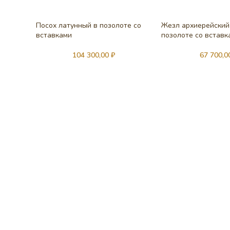
Посох латунный в позолоте со
Жезл архиерейский
вставками
позолоте со вставк
104 300,00
₽
67 700,