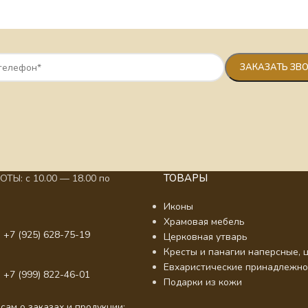
ТОВАРЫ
ТЫ: с 10.00 — 18.00 по
Иконы
Храмовая мебель
 +7 (925) 628-75-19
Церковная утварь
Кресты и панагии наперсные, ц
Евхаристические принадлежно
 +7 (999) 822-46-01
Подарки из кожи
сам о заказах и продукции: