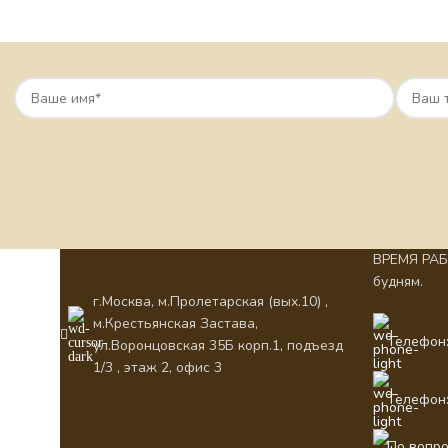
ВРЕМЯ РАБО
будням.
г.Москва, м.Пролетарская (вых.10) ,
м.Крестьянская Застава,
Телефон:
ул.Воронцовская 35Б корп.1, подъезд
1/3 , этаж 2, офис 3
Телефон:
По вопро