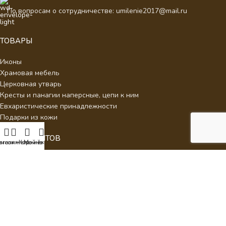
По вопросам о сотрудничестве: umilenie2017@mail.ru
ТОВАРЫ
Иконы
Храмовая мебель
Церковная утварь
Кресты и панагии наперсные, цепи к ним
Евхаристические принадлежности
Подарки из кожи
ДЛЯ КЛИЕНТОВ
писок желаний
агазин
Корзина
Мой аккаунт
О нас
Отзывы
Новости
Каталог
Контакты
Стать партнером
Политика конфиденциальности