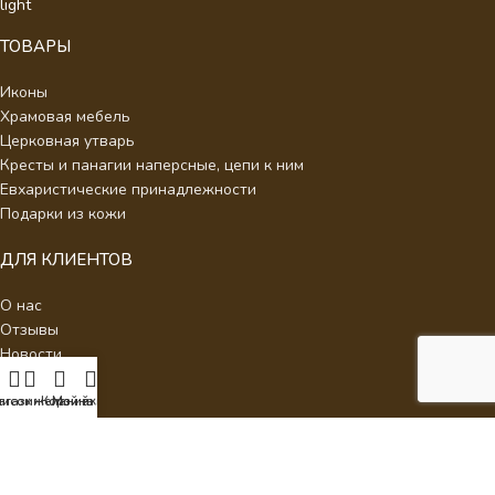
ТОВАРЫ
Иконы
Храмовая мебель
Церковная утварь
Кресты и панагии наперсные, цепи к ним
Евхаристические принадлежности
Подарки из кожи
ДЛЯ КЛИЕНТОВ
О нас
Отзывы
Новости
Каталог
Контакты
писок желаний
агазин
Корзина
Мой аккаунт
Стать партнером
Политика конфиденциальности
Интернет Магазин Умиление.
2026 - Кресты наперсные для