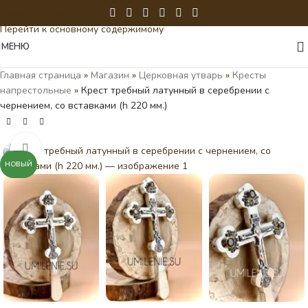
Перейти к навигации
Перейти к основному содержимому
МЕНЮ
Главная страница
»
Магазин
»
Церковная утварь
»
Кресты
напрестольные
»
Крест требный латунный в серебрении с
чернением, со вставками (h 220 мм.)
Нажмите, чтобы увеличить
НОВЫЙ