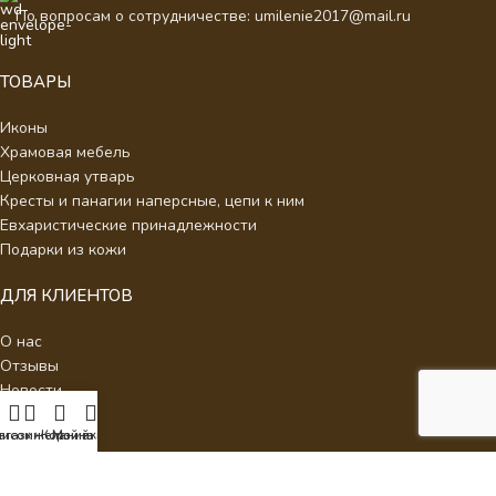
По вопросам о сотрудничестве: umilenie2017@mail.ru
ТОВАРЫ
Иконы
Храмовая мебель
Церковная утварь
Кресты и панагии наперсные, цепи к ним
Евхаристические принадлежности
Подарки из кожи
ДЛЯ КЛИЕНТОВ
О нас
Отзывы
Новости
Каталог
писок желаний
агазин
Корзина
Мой аккаунт
Контакты
Стать партнером
Политика конфиденциальности