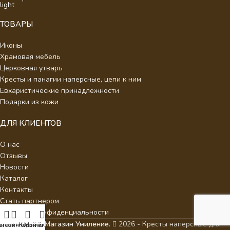
ТОВАРЫ
Иконы
Храмовая мебель
Церковная утварь
Кресты и панагии наперсные, цепи к ним
Евхаристические принадлежности
Подарки из кожи
ДЛЯ КЛИЕНТОВ
О нас
Отзывы
Новости
Каталог
Контакты
Стать партнером
Политика конфиденциальности
Интернет Магазин Умиление.
2026 - Кресты наперсные для
писок желаний
агазин
Корзина
Мой аккаунт