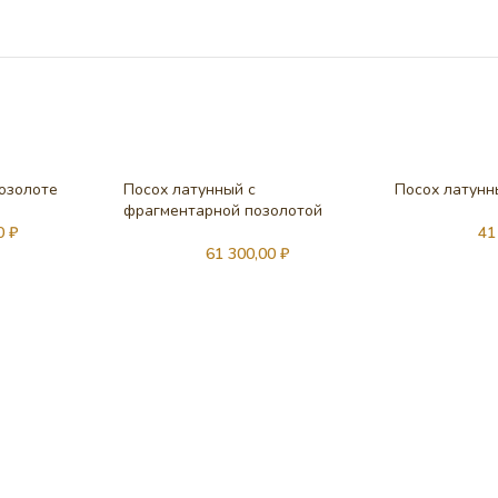
позолоте
Посох латунный с
Посох латунн
фрагментарной позолотой
00
₽
41
61 300,00
₽