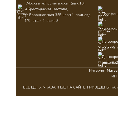
г.Москва, м.Пролетарская (вых.10) ,
м.Крестьянская Застава,
Телефон:
ул.Воронцовская 35Б корп.1, подъезд
1/3 , этаж 2, офис 3
Телефон:
По вопро
su.umile
По вопро
umilenie
Интернет Магаз
ИП 
ВСЕ ЦЕНЫ, УКАЗАННЫЕ НА САЙТЕ, ПРИВЕДЕНЫ К