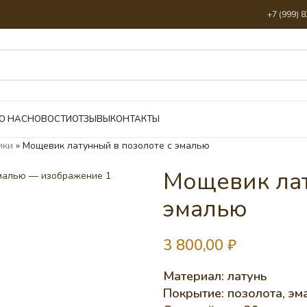
+7 (999) 
О НАС
НОВОСТИ
ОТЗЫВЫ
КОНТАКТЫ
ики
»
Мощевик латунный в позолоте с эмалью
Мощевик лат
эмалью
3 800,00
₽
Материал: латунь
Покрытие: позолота, эм