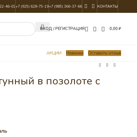
822-46-01
+7 (925) 628-75-19
+7 (985) 366-37-66
КОНТАКТЫ
ВХОД / РЕГИСТРАЦИЯ
0,00
₽
АКЦИИ
Новинки
Оставить отзыв
унный в позолоте с
аль