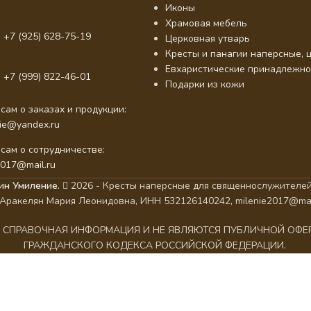
Иконы
Храмовая мебель
 +7 (925) 628-75-19
Церковная утварь
Кресты и панагии наперсные, ц
Евхаристические принадлежно
 +7 (999) 822-46-01
Подарки из кожи
сам о заказах и продукции:
nie@yandex.ru
сам о сотрудничестве:
2017@mail.ru
ин Умиление.
2026 - Кресты наперсные для священнослужителей
Аракелян Мария Леонидовна, ИНН 532126140242, milenie2017@mai
АК СПРАВОЧНАЯ ИНФОРМАЦИЯ И НЕ ЯВЛЯЮТСЯ ПУБЛИЧНОЙ ОФ
ГРАЖДАНСКОГО КОДЕКСА РОССИЙСКОЙ ФЕДЕРАЦИИ.