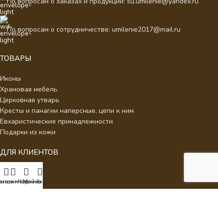
По вопросам о заказах и продукции: su.umilenie@yandex.ru
По вопросам о сотрудничестве: umilenie2017@mail.ru
ТОВАРЫ
Иконы
Храмовая мебель
Церковная утварь
Кресты и панагии наперсные, цепи к ним
Евхаристические принадлежности
Подарки из кожи
ДЛЯ КЛИЕНТОВ
О нас
писок желаний
агазин
Корзина
Мой аккаунт
Отзывы
Новости
Каталог
Контакты