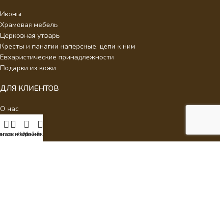
Иконы
Храмовая мебель
Церковная утварь
Кресты и панагии наперсные, цепи к ним
Евхаристические принадлежности
Подарки из кожи
ДЛЯ КЛИЕНТОВ
О нас
Отзывы
Новости
писок желаний
агазин
Корзина
Мой аккаунт
Каталог
Контакты
Стать партнером
Политика конфиденциальности
Интернет Магазин Умиление.
2026 - Кресты наперсные для
священнослужителей с украшениями.
ИП Аракелян Мария Леонидовна, ИНН 532126140242,
milenie2017@mail.ru