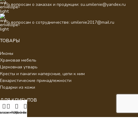
По вопросам о заказах и продукции: su.umilenie@yandex.ru
По вопросам о сотрудничестве: umilenie2017@mail.ru
ТОВАРЫ
Иконы
Храмовая мебель
Церковная утварь
Кресты и панагии наперсные, цепи к ним
Евхаристические принадлежности
Подарки из кожи
ДЛЯ КЛИЕНТОВ
О нас
писок желаний
агазин
Корзина
Мой аккаунт
Отзывы
Новости
Каталог