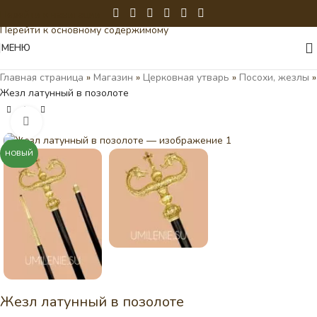
Перейти к навигации
Перейти к основному содержимому
МЕНЮ
Главная страница
»
Магазин
»
Церковная утварь
»
Посохи, жезлы
»
Жезл латунный в позолоте
Нажмите, чтобы увеличить
НОВЫЙ
Жезл латунный в позолоте