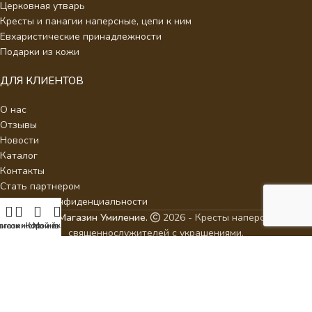
Церковная утварь
Кресты и панагии наперсные, цепи к ним
Евхаристические принадлежности
Подарки из кожи
ДЛЯ КЛИЕНТОВ
О нас
Отзывы
Новости
Каталог
Контакты
Стать партнером
Политика конфиденциальности
Интернет Магазин Умиление.
2026 - Кресты наперсные для
писок желаний
агазин
Корзина
Мой аккаунт
священнослужителей с украшениями.
ИП Аракелян Мария Леонидовна, ИНН 532126140242,
milenie2017@mail.ru
ВСЕ ЦЕНЫ, УКАЗАННЫЕ НА САЙТЕ, ПРИВЕДЕНЫ КАК
СПРАВОЧНАЯ ИНФОРМАЦИЯ И НЕ ЯВЛЯЮТСЯ ПУБЛИЧНОЙ