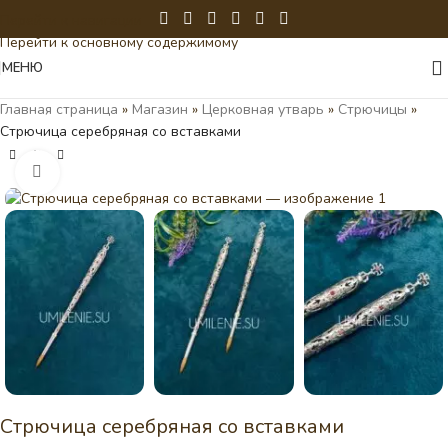
Перейти к навигации
Перейти к основному содержимому
МЕНЮ
Главная страница
»
Магазин
»
Церковная утварь
»
Стрючицы
»
Стрючица серебряная со вставками
Нажмите, чтобы увеличить
Стрючица серебряная со вставками