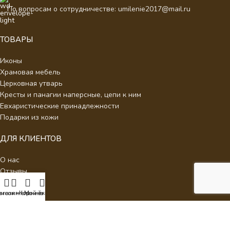
По вопросам о сотрудничестве: umilenie2017@mail.ru
ТОВАРЫ
Иконы
Храмовая мебель
Церковная утварь
Кресты и панагии наперсные, цепи к ним
Евхаристические принадлежности
Подарки из кожи
ДЛЯ КЛИЕНТОВ
О нас
Отзывы
Новости
Каталог
писок желаний
агазин
Корзина
Мой аккаунт
Контакты
Стать партнером
Политика конфиденциальности