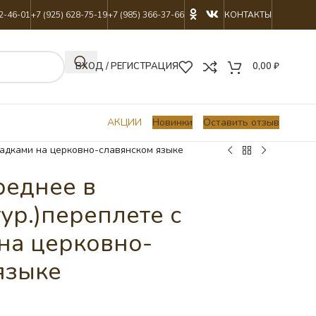
22-46-01
+7 (925) 628-75-19
+7 (985) 366-37-66
КОНТАКТЫ
ВХОД / РЕГИСТРАЦИЯ
0,00
₽
АКЦИИ
Новинки
Оставить отзыв
ладками на церковно-славянском языке
реднее в
ур.)переплете с
на церковно-
языке