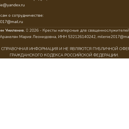
nie@yandex.ru
сам о сотрудничестве:
2017@mail.ru
ин Умиление.
2026 - Кресты наперсные для священнослужителей
Аракелян Мария Леонидовна, ИНН 532126140242, milenie2017@mai
АК СПРАВОЧНАЯ ИНФОРМАЦИЯ И НЕ ЯВЛЯЮТСЯ ПУБЛИЧНОЙ ОФ
ГРАЖДАНСКОГО КОДЕКСА РОССИЙСКОЙ ФЕДЕРАЦИИ.