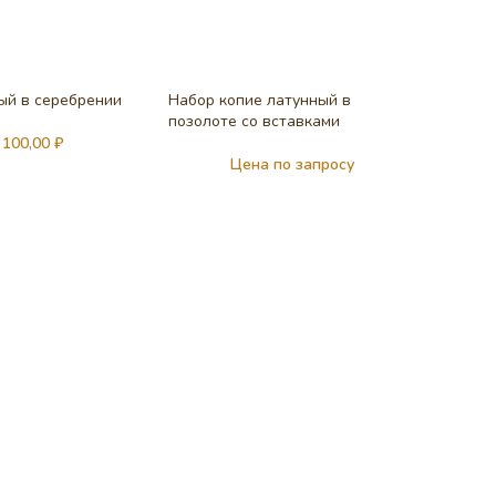
ый в серебрении
Набор копие латунный в
позолоте со вставками
 100,00
₽
Цена по запросу
Мощеви
малый