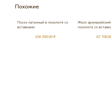
Похожие
Посох латунный в позолоте со
Жезл архиерейский
вставками
позолоте со вставк
104 300,00
₽
67 700,