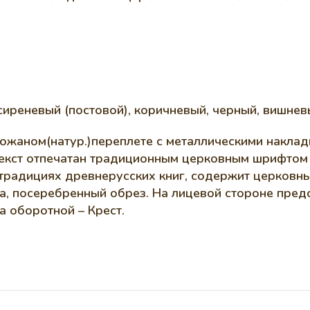
сиреневый (постовой), коричневый, черный, вишневы
ожаном(натур.)переплете с металлическими наклад
Текст отпечатан традиционным церковным шрифтом 
радицияx древнерусскиx книг, содержит церковные
а, посеребренный обрез. На лицевой стороне пре
а оборотной – Крест.