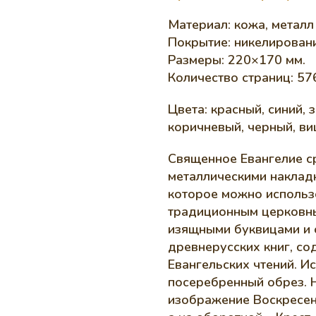
Материал: кожа, металл
Покрытие: никелировани
Размеры: 220×170 мм.
Количество страниц: 576
Цвета: красный, синий,
коричневый, черный, ви
Священное Евангелие с
металлическими накладк
которое можно использо
традиционным церковны
изящными буквицами и 
древнерусскиx книг, со
Евангельских чтений. И
посеребренный обрез. 
изображение Воскресен