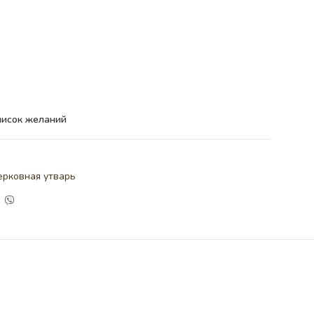
писок желаний
ерковная утварь