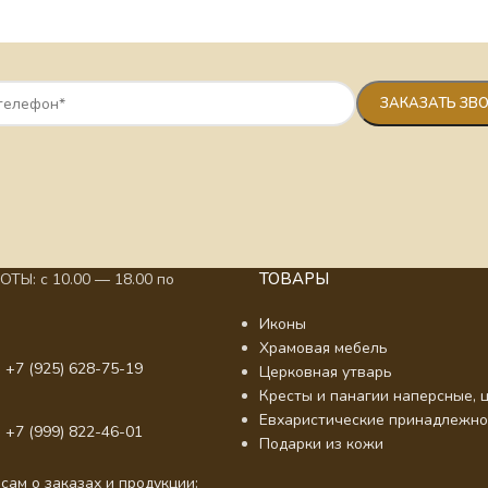
ТОВАРЫ
ТЫ: с 10.00 — 18.00 по
Иконы
Храмовая мебель
 +7 (925) 628-75-19
Церковная утварь
Кресты и панагии наперсные, ц
Евхаристические принадлежно
 +7 (999) 822-46-01
Подарки из кожи
сам о заказах и продукции: