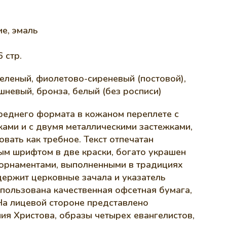
е, эмаль
 стр.
 зеленый, фиолетово-сиреневый (постовой),
шневый, бронза, белый (без росписи)
реднего формата в кожаном переплете с
ами и с двумя металлическими застежками,
вать как требное. Текст отпечатан
м шрифтом в две краски, богато украшен
орнаментами, выполненными в традицияx
держит церковные зачала и указатель
спользована качественная офсетная бумага,
На лицевой стороне представлено
ия Христова, образы четырех евангелистов,