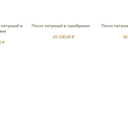
 латунный в
Посох латунный в серебрении
Посох латунн
ами
45 100,00
₽
56
00
₽