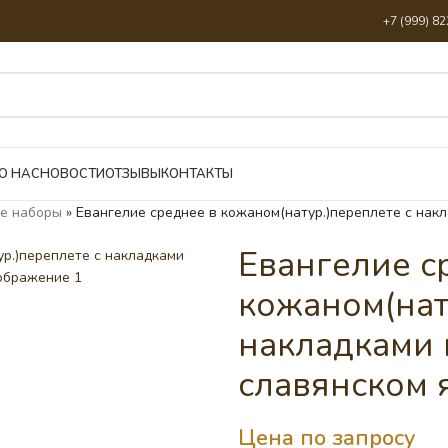
+7 (999) 8
О НАС
НОВОСТИ
ОТЗЫВЫ
КОНТАКТЫ
е наборы
»
Евангелие среднее в кожаном(натур.)переплете с нак
Евангелие с
кожаном(нат
накладками 
славянском 
Цена по запросу