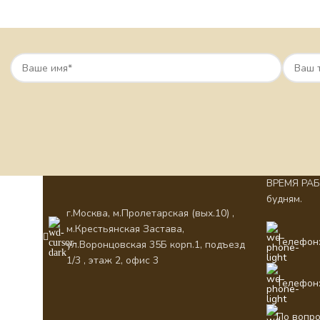
ВРЕМЯ РАБО
будням.
г.Москва, м.Пролетарская (вых.10) ,
м.Крестьянская Застава,
Телефон:
ул.Воронцовская 35Б корп.1, подъезд
1/3 , этаж 2, офис 3
Телефон:
По вопро