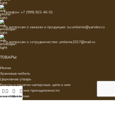
Телефон: +7 (999) 822-46-01
По вопросам о заказах и продукции: su.umilenie@yandex.ru
По вопросам о сотрудничестве: umilenie2017@mail.ru
ТОВАРЫ
Иконы
Храмовая мебель
Церковная утварь
Кресты и панагии наперсные, цепи к ним
Евхаристические принадлежности
Подарки из кожи
писок желаний
агазин
Корзина
Мой аккаунт
ДЛЯ КЛИЕНТОВ