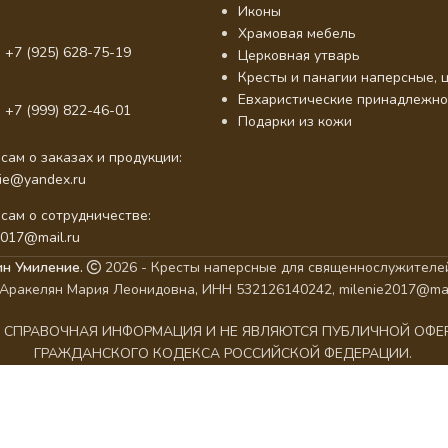
Иконы
Храмовая мебель
 +7 (925) 628-75-19
Церковная утварь
Кресты и панагии наперсные, ц
Евхаристические принадлежно
 +7 (999) 822-46-01
Подарки из кожи
сам о заказах и продукции:
nie@yandex.ru
сам о сотрудничестве:
2017@mail.ru
ин Умиление.
2026 - Кресты наперсные для священнослужителей
Аракелян Мария Леонидовна, ИНН 532126140242, milenie2017@mai
АК СПРАВОЧНАЯ ИНФОРМАЦИЯ И НЕ ЯВЛЯЮТСЯ ПУБЛИЧНОЙ ОФ
ГРАЖДАНСКОГО КОДЕКСА РОССИЙСКОЙ ФЕДЕРАЦИИ.