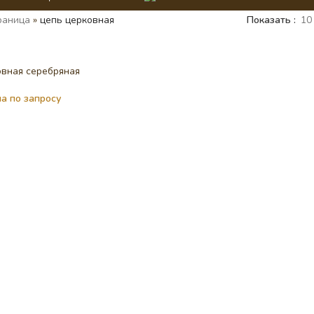
раница
»
цепь церковная
Показать
10
овная серебряная
а по запросу