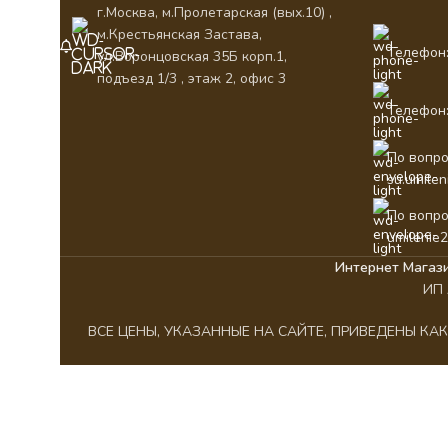
г.Москва, м.Пролетарская (вых.10) ,
м.Крестьянская Застава,
Телефон:
ул.Воронцовская 35Б корп.1,
подъезд 1/3 , этаж 2, офис 3
Телефон:
По вопро
su.umile
По вопро
umilenie
Интернет Магаз
ИП 
ВСЕ ЦЕНЫ, УКАЗАННЫЕ НА САЙТЕ, ПРИВЕДЕНЫ К