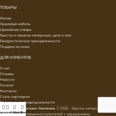
ТОВАРЫ
Иконы
Храмовая мебель
Церковная утварь
Кресты и панагии наперсные, цепи к ним
Евхаристические принадлежности
Подарки из кожи
ДЛЯ КЛИЕНТОВ
О нас
Отзывы
Новости
Каталог
Контакты
Стать партнером
Политика конфиденциальности
Интернет Магазин Умиление.
2026 - Кресты наперсные для
агазин
писок желаний
Корзина
Мой аккаунт
Фильтры
священнослужителей с украшениями.